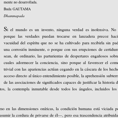
mente no desarrollada.
Buda
GAUTAMA
Dhammapada
S
i el mundo es un invento, ninguna verdad es inofensiva. No 
porque las verdades puedan trocarse en lanzadera precoz haci
vacuidad del espíritu que no se ha cultivado para recibirla sin pa
una corrosión inminente, o porque con sus erupciones de certidu
sean, de ordinario, las parturientas de despertares engañosos sobr
cuales adormecer la conciencia, sino porque al favorecer el com
trivial con las apariencias actúan cegando en la cáscara de los hech
acceso directo al único entendimiento posible, la aprehensión subter
de las asociaciones de significados capaces de justificar la historia 
ntos, la contempla inmutable desde todos los ángulos, incluidos lo
omo en las dimensiones oníricas, la condición humana está viciada p
umir la cordura de privarse de él—, pero esa trascendencia atribuida