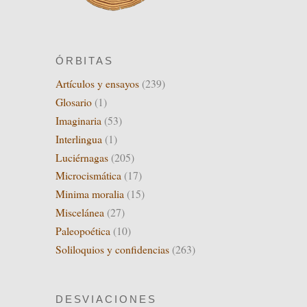
ÓRBITAS
Artículos y ensayos
(239)
Glosario
(1)
Imaginaria
(53)
Interlingua
(1)
Luciérnagas
(205)
Microcismática
(17)
Minima moralia
(15)
Miscelánea
(27)
Paleopoética
(10)
Soliloquios y confidencias
(263)
DESVIACIONES