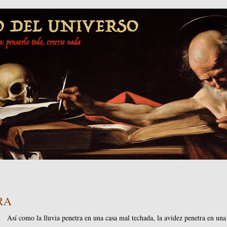
RA
Así como la lluvia penetra en una casa mal techada, la avidez penetra en una