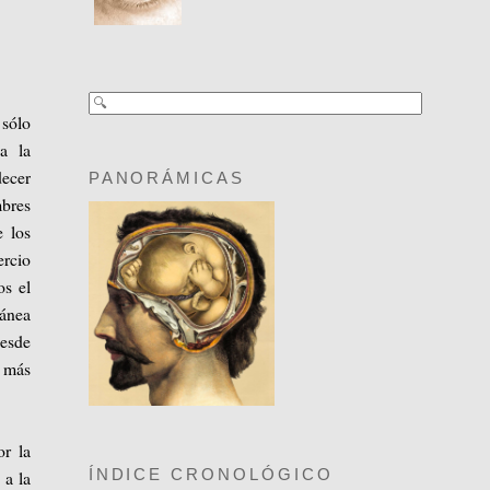
sólo
a la
decer
PANORÁMICAS
mbres
e los
ercio
os el
ránea
desde
s más
or la
ÍNDICE CRONOLÓGICO
 a la