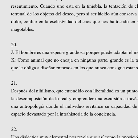
resentimiento. Cuando uno está en la tiniebla, la tentación de 
terrenal de los objetos del deseo, pero si ser lúcido aún conserv
dolor, confiar en la exclusividad del caos que nos ha tocado en s
inagotables.
20.
J: El hombre es una especie grandiosa porque puede adaptar el m
K: Como animal que no encaja en ninguna parte, grande es la tr
que le obliga a diseñar entornos en los que nunca consigue estar
21.
Después del nihilismo, que entendido con liberalidad es un punto 
la descomposición de lo real y emprender una excursión a través
una antropología donde el individuo revitalice su capacidad de 
espacio devastado por la intrahistoria de la conciencia.
22.
Una dialéctica muy elemental nos revela que así como la oposición