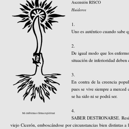
Ascensión RISCO
Huideros
1.
Uno es auténtico cuando sabe qu
2.
De igual modo que los enfermos
situación de inferioridad deben
3.
En contra de la creencia popul
pues se vive siempre a merced d
se ha sido ni se podrá ser.
4.
Mi emblema o firma espiritual
SABER DESTRONARSE. Resignars
viejo Cicerón, emboscándose por circunstancias bien distintas a l