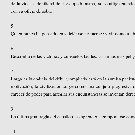
de la vida, la debilidad de la estirpe humana, no se aflige cuan
con su oficio de sabio».
5.
Quien nunca ha pensado en suicidarse no merece vivir como un h
6.
Desconfía de las victorias y consuelos fáciles: las armas más peli
7.
Larga es la codicia del débil y ampliada está en la sumisa pacie
motivación, la civilización surge como una conjura progresiva d
carecer de poder para arreglar sus circunstancias se inventan dere
9.
La última gran regla del caballero es aprender a comportarse como
11.