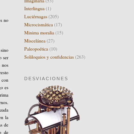
Imaginaria
(53)
Interlingua
(1)
Luciérnagas
(205)
es no
Microcismática
(17)
Minima moralia
(15)
Miscelánea
(27)
Paleopoética
(10)
 sino
Soliloquios y confidencias
(263)
o ser
e nos
resto
DESVIACIONES
n con
go es
prima
rnos.
luada
en la
as de
o de