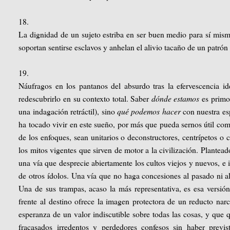
18.
La dignidad de un sujeto estriba en ser buen medio para sí mismo
soportan sentirse esclavos y anhelan el alivio tacaño de un patrón 
19.
Náufragos en los pantanos del absurdo tras la efervescencia id
redescubrirlo en su contexto total. Saber
dónde estamos
es primor
una indagación retráctil), sino
qué podemos hacer
con nuestra es
ha tocado vivir en este sueño, por más que pueda sernos útil com
de los enfoques, sean unitarios o deconstructores, centrípetos o
los mitos vigentes que sirven de motor a la civilización. Plantea
una vía que desprecie abiertamente los cultos viejos y nuevos, e
de otros ídolos. Una vía que no haga concesiones al pasado ni a
Una de sus trampas, acaso la más representativa, es esa versió
frente al destino ofrece la imagen protectora de un reducto narc
esperanza de un valor indiscutible sobre todas las cosas, y que 
fracasados irredentos y perdedores confesos sin haber prev