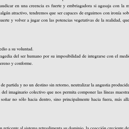
claudicar en una creencia es fuerte y embriagadora si agasaja con la 
a algún atractivo, tendremos que ser capaces de erguirnos con ironía sob
uerte y volver a jugar con las potencias vegetativas de la realidad, qu
edio a su voluntad.
agedia del ser humano por su imposibilidad de integrarse con el medi
 sereno y conforme.
de partida y no un destino sin retorno, neutralizar la angustia producid
 del imaginario colectivo que nos permita componer las líneas maestr
soñar no sólo hacia dentro, sino principalmente hacia fuera, más all
 reticente al sistema retroalimenta su dominio, la coacción creciente de