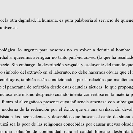
; la otra dignidad, la humana, es pura palabrería al servicio de quien
universal.
eológica, lo urgente para nosotros no es volver a definir al hombre,
dial si queremos averiguar no tanto
quiénes somos
(lo que ha resultad
pecie. Sin embargo, la descripción sesgada y excluyente del mundo qu
o símbolo del extravío en el laberinto, no debe hacernos obviar que el 
 centrífugos, también están condicionados por la relación que mantiene
do el panorama de reflexión desde estas cautelas tácticas, lo que propon
 incluso este mismo desprecio cuando intenta convertirse en la materia 
l futuro ni al engañoso presente cuya influencia amenaza con subyuga
n moderna de la redención por el éxito, que en una civilización deva
isista a los inconscientes y descreídos que buscan el canto de sirena 
quizá sea la peor de las religiones concebidas por causar nuevas olead
isto una solución de continuidad para el caudal humano desbordad