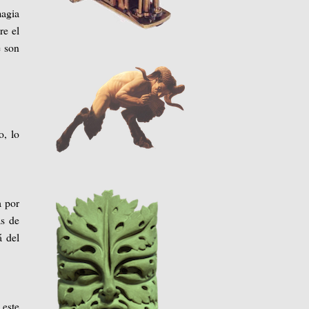
magia
re el
e son
o, lo
a por
as de
á del
 este