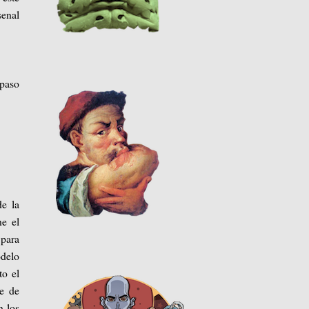
senal
 paso
de la
ne el
 para
odelo
to el
te de
n los