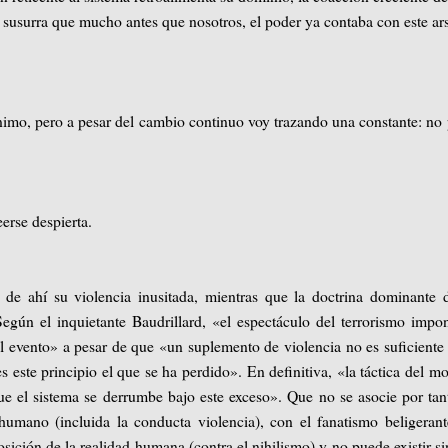
os susurra que mucho antes que nosotros, el poder ya contaba con este ar
nimo, pero a pesar del cambio continuo voy trazando una constante: no
eerse despierta.
 de ahí su violencia inusitada, mientras que la doctrina dominante 
egún el inquietante Baudrillard, «el espectáculo del terrorismo impo
 evento» a pesar de que «un suplemento de violencia no es suficiente
 es este principio el que se ha perdido». En definitiva, «la táctica del m
que el sistema se derrumbe bajo este exceso». Que no se asocie por tan
humano (incluida la conducta violencia), con el fanatismo beligeran
ición de la realidad humana (contra el nihilismo) y no puede existir si