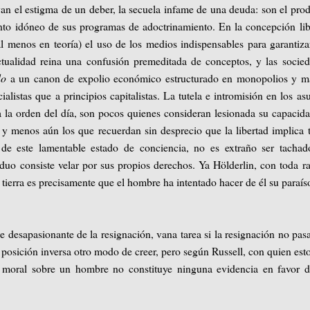
evan el estigma de un deber, la secuela infame de una deuda: son el pro
to idóneo de sus programas de adoctrinamiento. En la concepción lib
l menos en teoría) el uso de los medios indispensables para garantiza
tualidad reina una confusión premeditada de conceptos, y las socie
do
a un canon de expolio económico estructurado en monopolios y ma
alistas que a principios capitalistas. La tutela e intromisión en los as
a la orden del día, son pocos quienes consideran lesionada su capacid
y menos aún los que recuerdan sin desprecio que la libertad implica 
 de este lamentable estado de conciencia, no es extraño ser tacha
iduo consiste velar por sus propios derechos. Ya Hölderlin, con toda r
 tierra es precisamente que el hombre ha intentado hacer de él su paraís
je desapasionante de la resignación, vana tarea si la resignación no pas
a posición inversa otro modo de creer, pero según Russell, con quien est
 moral sobre un hombre no constituye ninguna evidencia en favor d