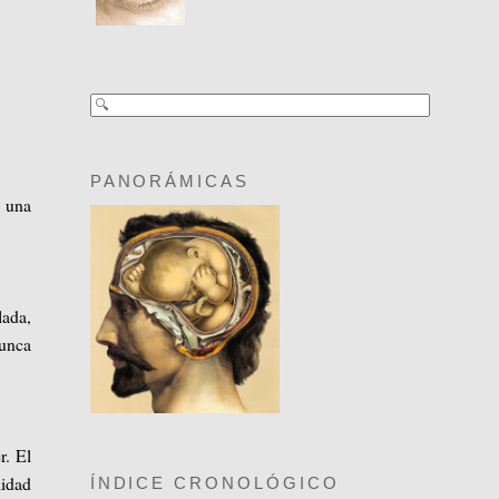
PANORÁMICAS
n una
lada,
nunca
. El
lidad
ÍNDICE CRONOLÓGICO