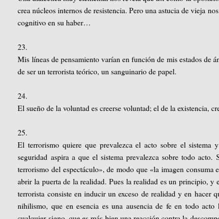
crea núcleos internos de resistencia. Pero una astucia de vieja n
cognitivo en su haber…
23.
Mis líneas de pensamiento varían en función de mis estados de á
de ser un terrorista teórico, un sanguinario de papel.
24.
El sueño de la voluntad es creerse voluntad; el de la existencia, cr
25.
El terrorismo quiere que prevalezca el acto sobre el sistema y
seguridad aspira a que el sistema prevalezca sobre todo acto. S
terrorismo del espectáculo», de modo que «la imagen consuma el
abrir la puerta de la realidad. Pues la realidad es un principio, y
terrorista consiste en inducir un exceso de realidad y en hacer 
nihilismo, que en esencia es una ausencia de fe en todo acto 
cualquier signo, que es más bien una reacción contra la descompos