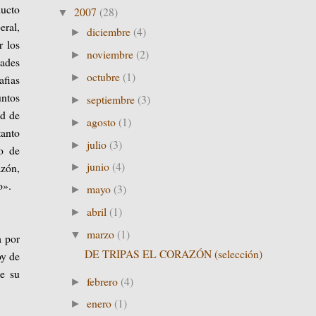
ducto
2007
(28)
▼
eral,
diciembre
(4)
►
r los
noviembre
(2)
►
dades
octubre
(1)
►
fias
untos
septiembre
(3)
►
ad de
agosto
(1)
►
tanto
julio
(3)
►
do de
junio
(4)
azón,
►
o».
mayo
(3)
►
abril
(1)
►
marzo
(1)
▼
a por
DE TRIPAS EL CORAZÓN (selección)
oy de
e su
febrero
(4)
►
enero
(1)
►