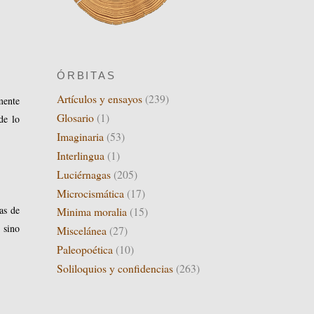
ÓRBITAS
Artículos y ensayos
(239)
mente
Glosario
(1)
de lo
Imaginaria
(53)
Interlingua
(1)
Luciérnagas
(205)
Microcismática
(17)
as de
Minima moralia
(15)
 sino
Miscelánea
(27)
Paleopoética
(10)
Soliloquios y confidencias
(263)