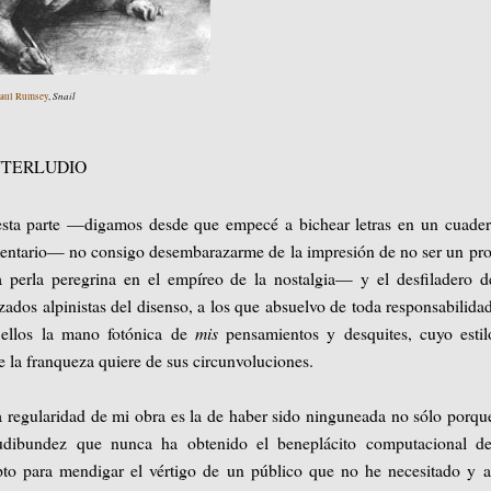
Snail
aul Rumsey
,
NTERLUDIO
esta parte —digamos desde que empecé a bichear letras en un cuader
mentario— no consigo desembarazarme de la impresión de no ser un pro
a perla peregrina en el empíreo de la nostalgia— y el desfiladero 
dos alpinistas del disenso, a los que absuelvo de toda responsabilida
a ellos la mano fotónica de
mis
pensamientos y desquites, cuyo estil
e la franqueza quiere de sus circunvoluciones.
ca regularidad de mi obra es la de haber sido ninguneada no sólo porq
udibundez que nunca ha obtenido el beneplácito computacional de
apto para mendigar el vértigo de un público que no he necesitado y 