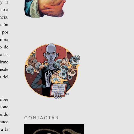
s y a
nto a
ncía.
ación
s por
 obra
do de
e las
tirme
desde
a del
umbre
ione
uando
CONTACTAR
cauce
 a la