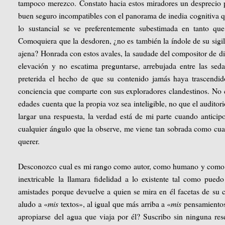
tampoco merezco. Constato hacia estos miradores un desprecio p
buen seguro incompatibles con el panorama de inedia cognitiva que
lo sustancial se ve preferentemente subestimada en tanto qu
Comoquiera que la desdoren, ¿no es también la índole de su sigi
ajena? Honrada con estos avales, la saudade del compositor de d
elevación y no escatima preguntarse, arrebujada entre las sed
preterida el hecho de que su contenido jamás haya trascendid
conciencia que comparte con sus exploradores clandestinos. No c
edades cuenta que la propia voz sea inteligible, no que el auditor
largar una respuesta, la verdad está de mi parte cuando anticip
cualquier ángulo que la observe, me viene tan sobrada como cualq
querer.
Desconozco cual es mi rango como autor, como humano y como an
inextricable la llamara fidelidad a lo existente tal como pue
amistades porque devuelve a quien se mira en él facetas de su 
aludo a «
mis
textos», al igual que más arriba a «
mis
pensamientos»
apropiarse del agua que viaja por él? Suscribo sin ninguna re