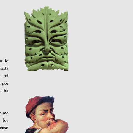
nillo
sista
de mi
d por
o ha
ue me
 los
acaso