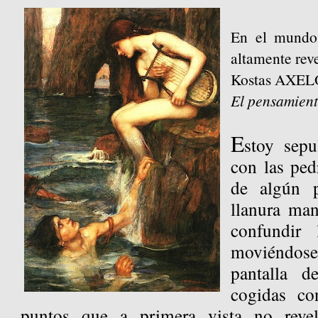
En el mundo 
altamente rev
Kostas AXEL
El pensamient
E
stoy sepu
con las pedr
de algún p
llanura man
confundir 
moviéndose
pantalla d
cogidas co
puntos que a primera vista no revel