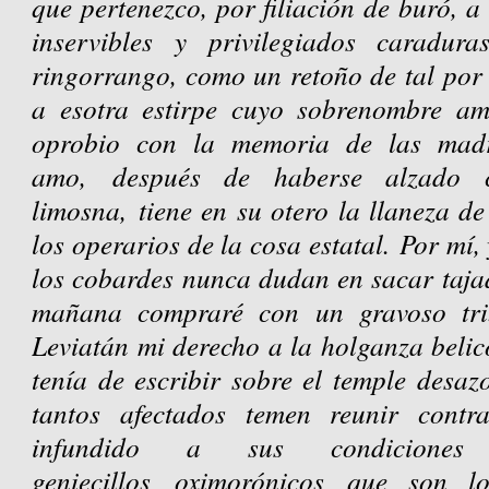
que pertenezco, por filiación de buró, a
inservibles y privilegiados caradura
ringorrango, como un retoño de tal por
a esotra estirpe cuyo sobrenombre am
oprobio con la memoria de las ma
amo,
después de haberse alzado 
limosna,
tiene en su otero la llaneza de
los operarios de la cosa estatal.
Por mí, 
los cobardes nunca dudan en sacar taja
mañana compraré con un gravoso tri
Leviatán mi derecho a la holganza belic
tenía de escribir sobre el temple desa
tantos afectados temen reunir contr
infundido a sus condicione
geniecillos
oximorónicos
que son los