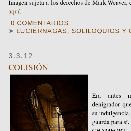
Imagen sujeta a los derechos de Mark.Weaver, c
aquí
.
0 COMENTARIOS
➤
LUCIÉRNAGAS
,
SOLILOQUIOS Y
3.3.12
COLISIÓN
Era antes 
denigrador qu
su indulgencia,
guarda para s
í.
CHAMFORT