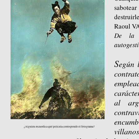
sabotear
destruirle
Raoul 
De la 
autogest
S
egún l
contra
emple
carácter
al ar
contr
encumb
¿Alguien recuerda a qué película corresponde el fotograma?
villano