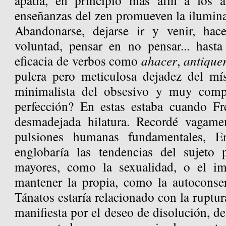
apatía, en principio más afín a los a
enseñanzas del zen promueven la ilumina
Abandonarse, dejarse ir y venir, hace
voluntad, pensar en no pensar... hast
eficacia de verbos como
ahacer
,
antique
pulcra pero meticulosa dejadez del mí
minimalista del obsesivo y muy compu
perfección? En estas estaba cuando F
desmadejada hilatura. Recordé vagamen
pulsiones humanas fundamentales, E
englobaría las tendencias del sujeto 
mayores, como la sexualidad, o el im
mantener la propia, como la autoconse
Tánatos estaría relacionado con la ruptur
manifiesta por el deseo de disolución, de