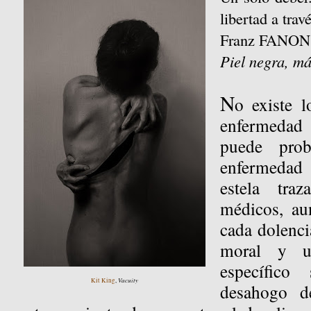
libertad a trav
Franz FANON
Piel negra, m
N
o existe 
enfermedad 
puede prob
enfermedad
estela tra
médicos, au
cada dolenci
moral y u
específic
Vacuity
Kit King
,
desahogo d