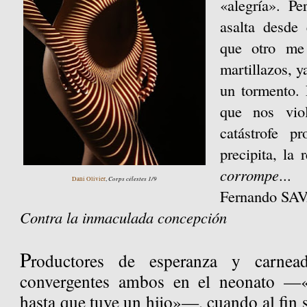
«alegría». Pe
asalta desde e
que otro me
martillazos, y
un tormento. 
que nos vio
catástrofe p
precipita, la 
corrompe
...
Corps célestes 1/9
Dani Olivier
,
Fernando SA
Contra la inmaculada concepción
P
roductores de esperanza y carnead
convergentes ambos en el neonato —«Y
hasta que tuve un hijo»—, cuando al fin s