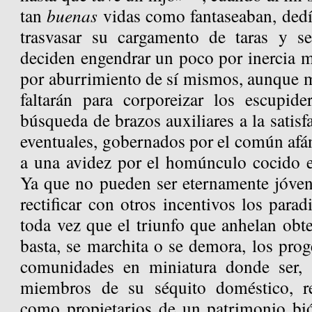
tan
buenas
vidas como fantaseaban, dedí
trasvasar su cargamento de taras y s
deciden engendrar un poco por inercia 
por aburrimiento de sí mismos, aunque m
faltarán para corporeizar los escupide
búsqueda de brazos auxiliares a la satisf
eventuales, gobernados por el común afá
a una avidez por el homúnculo cocido 
Ya que no pueden ser eternamente jóvene
rectificar con otros incentivos los parad
toda vez que el triunfo que anhelan obt
basta, se marchita o se demora, los prog
comunidades en miniatura donde ser, 
miembros de su séquito doméstico, r
como propietarios de un patrimonio bió