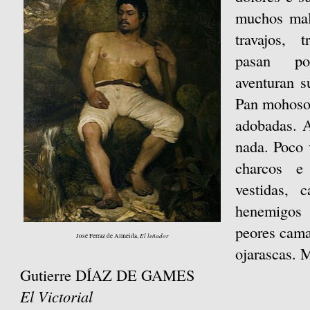
muchos mal
travajos, 
pasan po
aventuran s
Pan mohoso 
adobadas. A
nada. Poco 
charcos e
vestidas, 
henemigos 
peores cama
El leñador
José Ferraz de Almeida,
ojarascas. 
Gutierre DÍAZ DE GAMES
El Victorial