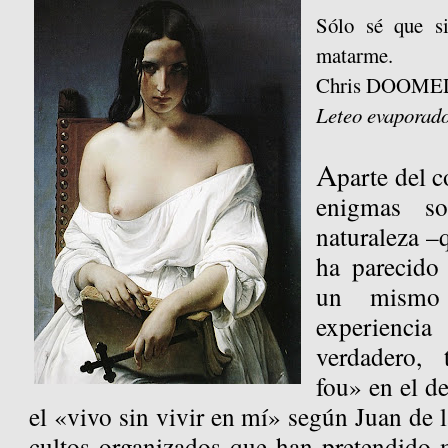
Sólo sé que si
matarme.
Chris DOOME
Leteo evaporad
A
parte del 
enigmas so
naturaleza –
ha parecido 
un mismo 
experiencia
verdadero, 
fou» en el d
el «vivo sin vivir en mí» según Juan de l
cultos organizados que han pretendido 