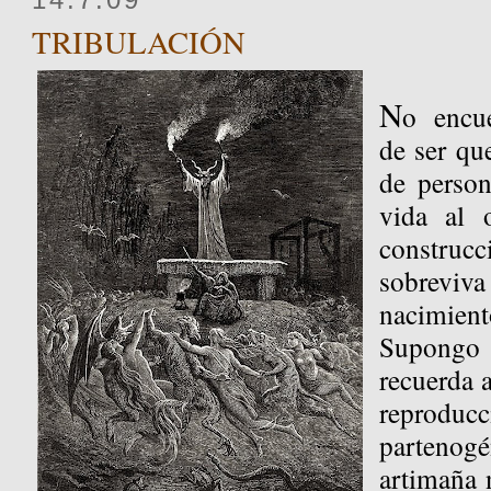
TRIBULACIÓN
N
o encu
de ser qu
de person
vida al o
construc
sobreviva
nacimient
Supongo 
recuerda 
reprodu
partenogé
artimaña 