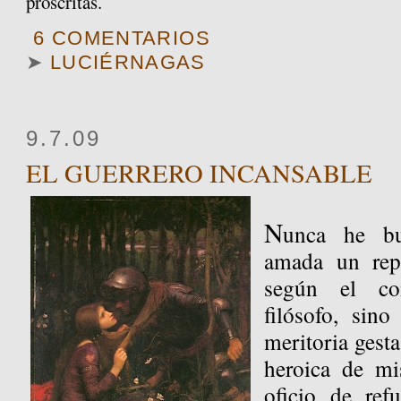
proscritas.
6 COMENTARIOS
➤
LUCIÉRNAGAS
9.7.09
EL GUERRERO INCANSABLE
N
unca he b
amada un rep
según el co
filósofo, sin
meritoria gest
heroica de mi
oficio de refu