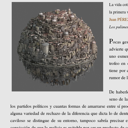
La vida coti
la primera 
Juan PÉRE
Los pulimen
P
ocas ge
advierte q
uno esmer
trofeo en
tiene por 
rumor de l
De haberlo
seno de la
los partidos políticos y cuantas formas de amarrarse entre sí pr
alguna variedad de rechazo de la diferencia que dicta lo de dent
caviloso se distingue de su entorno, tampoco sabría precisar 
convicción de que la malicia es evitable por ser un producto de c