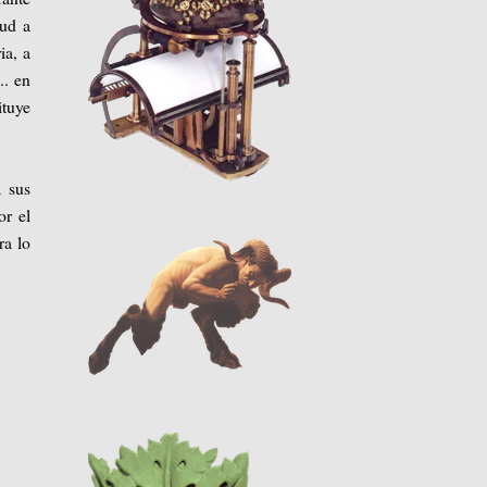
tud a
ia, a
.. en
ituye
a sus
or el
ra lo