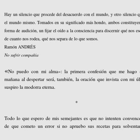
Hay un silencio que procede del desacuerdo con el mundo, y otro silencio q
el mundo mismo. Tomados en su significado más hondo, ambos constituye
forma de audición, un fijar el oído a la consciencia para discernir qué nos es
de cuanto nos rodea, qué nos separa de lo que somos.
Ramón ANDRÉS
No sufrir compañía
«
No puedo con mi alma»: la primera confesión que me hago 
mañana al despertar será, también, la oración que invista con mi ú
suspiro la modorra eterna.
*
Todo lo que espero de mis semejantes es que no intenten conven
de que cometo un error si no apruebo sus recetas para solventa