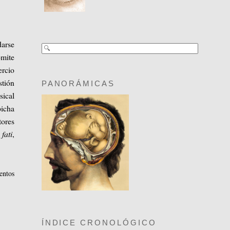
darse
mite
ercio
stión
PANORÁMICAS
sical
picha
tores
fati
,
entos
ÍNDICE CRONOLÓGICO