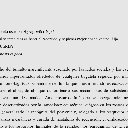
anda usted en zigzag, señor Nge?
 se tarda más en hacer el recorrido y se piensa mejor dónde va uno, hijo.
 CUERDA
ue no es poco
o del tumulto insignificante suscitado por las redes sociales y los ev
narios hipertrofiados alrededor de cualquier bagatela seguida por mi
de homologuistas, sabemos en el fondo que nuestro mundo es
enormem
para el alma, de ahí que de ordinario sus mecanismos de subsisten
n sean tan desalmados. Ante nosotros, la Tierra se encoge mientra
n descuartizadas por la inmediatez ecuménica, ciégase en los rostros
generalizado la incógnita del porvenir y, relegada a los resquicios 
eranzas mesiánicas y curada de nostalgias de redención, el emboscad
o a los suburbios liminales de la realidad, los paradigmas de la cu