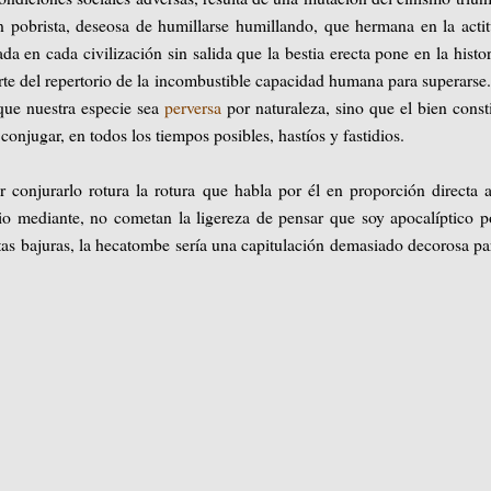
n pobrista, deseosa de humillarse humillando, que hermana en la acti
a en cada civilización sin salida que la bestia erecta pone en la histor
rte del repertorio de la incombustible capacidad humana para superarse.
que nuestra especie sea
perversa
por naturaleza, sino que el bien const
conjugar, en todos los tiempos posibles, hastíos y fastidios.
conjurarlo rotura la rotura que habla por él en proporción directa 
io mediante, no cometan la ligereza de pensar que soy apocalíptico p
estas bajuras, la hecatombe sería una capitulación demasiado decorosa pa