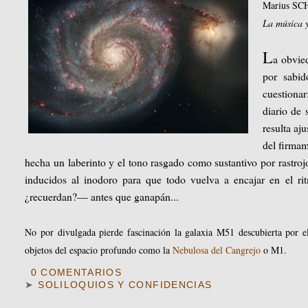
Marius S
La música y
L
a obvie
por sabid
cuestionar
diario de 
resulta aj
del firmam
hecha un laberinto y el tono rasgado como sustantivo por rastrojo,
inducidos al inodoro para que todo vuelva a encajar en el ri
¿recuerdan?— antes que ganapán...
No por divulgada pierde fascinación la galaxia M51 descubierta por e
objetos del espacio profundo como la
Nebulosa del Cangrejo
o M1.
0 COMENTARIOS
➤
SOLILOQUIOS Y CONFIDENCIAS