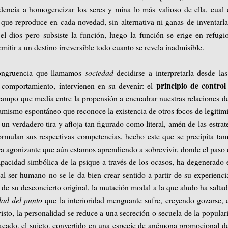
dencia a homogeneizar los seres y mina lo más valioso de ella, cual 
ue reproduce en cada novedad, sin alternativa ni ganas de inventarla
dios pero subsiste la función, luego la función se erige en refugi
emitir a un destino irreversible todo cuanto se revela inadmisible.
ncongruencia que llamamos
sociedad
decidirse a interpretarla desde la
principio de control
l comportamiento, intervienen en su devenir: el
el campo que media entre la propensión a encuadrar nuestras relaciones d
mismo espontáneo que reconoce la existencia de otros focos de legitim
un verdadero tira y afloja tan figurado como literal, amén de las estrat
ormulan sus respectivas competencias, hecho este que se precipita ta
ra agonizante que aún estamos aprendiendo a sobrevivir, donde el paso 
apacidad simbólica de la psique a través de los ocasos, ha degenerado 
l ser humano no se le da bien crear sentido a partir de su experienci
a de su desconcierto original, la mutación modal a la que aludo ha salta
idad del punto
que la interioridad menguante sufre, creyendo gozarse, 
isto, la personalidad se reduce a una secreción o secuela de la popular
nkeado, el sujeto, convertido en una especie de anémona promocional d