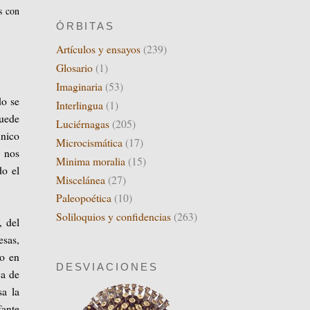
as con
ÓRBITAS
Artículos y ensayos
(239)
Glosario
(1)
Imaginaria
(53)
do se
Interlingua
(1)
puede
Luciérnagas
(205)
único
Microcismática
(17)
s nos
Minima moralia
(15)
do el
Miscelánea
(27)
Paleopoética
(10)
Soliloquios y confidencias
(263)
, del
esas,
vo en
DESVIACIONES
ca de
sa la
fante