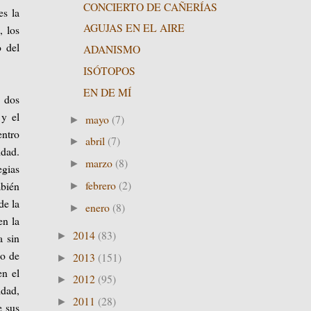
CONCIERTO DE CAÑERÍAS
es la
AGUJAS EN EL AIRE
, los
o del
ADANISMO
ISÓTOPOS
EN DE MÍ
s dos
y el
mayo
(7)
►
entro
abril
(7)
►
idad.
marzo
(8)
►
egias
febrero
(2)
mbién
►
de la
enero
(8)
►
en la
2014
(83)
►
a sin
do de
2013
(151)
►
en el
2012
(95)
►
idad,
2011
(28)
►
e sus