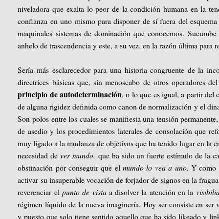
niveladora que exalta lo peor de la condición humana en la ten
confianza en uno mismo para disponer de sí fuera del esquema q
maquinales sistemas de dominación que conocemos. Sucumbe el 
anhelo de trascendencia y este, a su vez, en la razón última para r
Sería más esclarecedor para una historia congruente de la i
directrices básicas que, sin menoscabo de otros operadores de
principio de autodeterminación
, o lo que es igual, a partir d
de alguna rigidez definida como canon de normalización y el dina
Son polos entre los cuales se manifiesta una tensión permanente, 
de asedio y los procedimientos laterales de consolación que ref
muy ligado a la mudanza de objetivos que ha tenido lugar en la e
necesidad de
ver mundo,
que ha sido un fuerte estímulo de la c
obstinación por conseguir que el
mundo lo vea a uno
. Y como a
activar su insuperable vocación de forjador de signos en la fragu
reverenciar el
punto de vista
a disolver la atención en la
visibil
régimen líquido de la nueva imaginería. Hoy ser consiste en ser v
y puesto que solo tiene sentido aquello que ha sido likeado y li