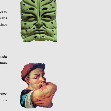
ue es
n una
cinde
cada
ltimo
cerme
r los