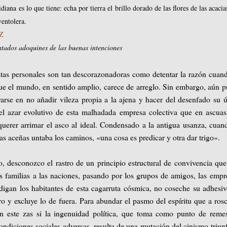
diana es lo que tiene: echa por tierra el brillo dorado de las flores de las acaci
ventolera.
Z
tados adoquines de las buenas intenciones
stas personales son tan descorazonadoras como detentar la razón cuan
ue el mundo, en sentido amplio, carece de arreglo. Sin embargo, aún 
arse en no añadir vileza propia a la ajena y hacer del desenfado su 
 el azar evolutivo de esta malhadada empresa colectiva que en ascua
querer arrimar el asco al ideal. Condensado a la antigua usanza, cuan
as aceñas untaba los caminos, «una cosa es predicar y otra dar trigo».
, desconozco el rastro de un principio estructural de convivencia que
s familias a las naciones, pasando por los grupos de amigos, las empr
odigan los habitantes de esta cagarruta cósmica, no coseche su adhesi
ro y excluye lo de fuera. Para abundar el pasmo del espíritu que a ros
en este zas si la ingenuidad política, que toma como punto de reme
ondiciones sociales adversas, resulta de una mutación del cinismo triun