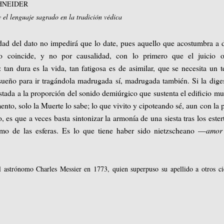
CHNEIDER
 el lenguaje sagrado en la tradición védica
dad del dato no impedirá que lo date, pues aquello que acostumbra a 
o coincide, y no por causalidad, con lo primero que el juicio o
: tan dura es la vida, tan fatigosa es de asimilar, que se necesita un t
sueño para ir tragándola madrugada sí, madrugada también. Si la dige
ustada a la proporción del sonido demiúrgico que sustenta el edificio mu
ento, solo la Muerte lo sabe; lo que vivito y cipoteando sé, aun con la 
 es que a veces basta sintonizar la armonía de una siesta tras los ester
tmo de las esferas. Es lo que tiene haber sido nietzscheano —
amor 
l astrónomo Charles Messier en 1773, quien superpuso su apellido a otros ci