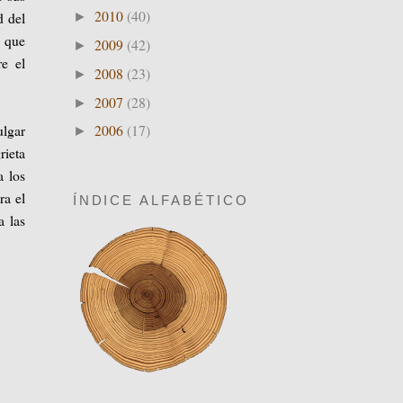
2010
(40)
d del
►
s que
2009
(42)
►
re el
2008
(23)
►
2007
(28)
►
ulgar
2006
(17)
►
rieta
a los
ra el
ÍNDICE ALFABÉTICO
a las