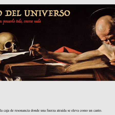
 la caja de resonancia donde una fuerza atraída se eleva como un canto.