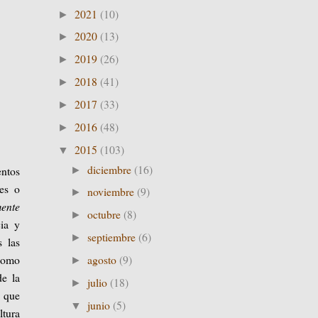
2021
(10)
►
2020
(13)
►
2019
(26)
►
2018
(41)
►
2017
(33)
►
2016
(48)
►
2015
(103)
▼
diciembre
(16)
entos
►
les o
noviembre
(9)
►
ente
octubre
(8)
►
cia y
septiembre
(6)
►
s las
agosto
(9)
 como
►
de la
julio
(18)
►
o que
junio
(5)
▼
ltura