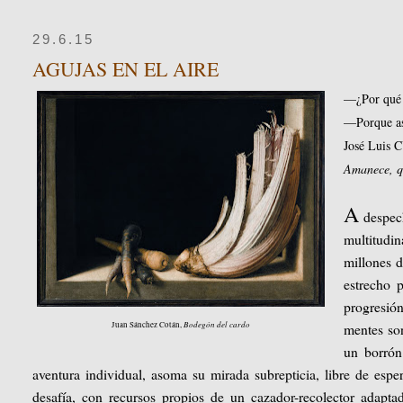
29.6.15
AGUJAS EN EL AIRE
—¿Por qué 
—Porque así
José Luis
Amanece, q
A
despech
multitudi
millones 
estrecho 
progresió
Bodegón del cardo
Juan Sánchez Cotán,
mentes so
un borrón 
aventura individual, asoma su mirada subrepticia, libre de esp
desafía, con recursos propios de un cazador-recolector adaptad