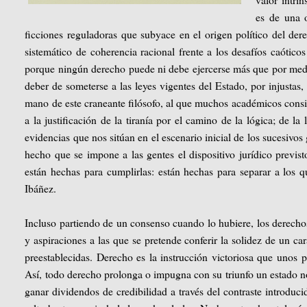
es de una o
ficciones reguladoras que subyace en el origen político del der
sistemático de coherencia racional frente a los desafíos caóticos
porque ningún derecho puede ni debe ejercerse más que por medio 
deber de someterse a las leyes vigentes del Estado, por injustas
mano de este craneante filósofo, al que muchos académicos consi
a la justificación de la tiranía por el camino de la lógica; de la 
evidencias que nos sitúan en el escenario inicial de los sucesivo
hecho que se impone a las gentes el dispositivo jurídico previst
están hechas para cumplirlas: están hechas para separar a los q
Ibáñez.
Incluso partiendo de un consenso cuando lo hubiere, los derechos
y aspiraciones a las que se pretende conferir la solidez de un ca
preestablecidas. Derecho es la instrucción victoriosa que unos
Así, todo derecho prolonga o impugna con su triunfo un estado no
ganar dividendos de credibilidad a través del contraste introdu