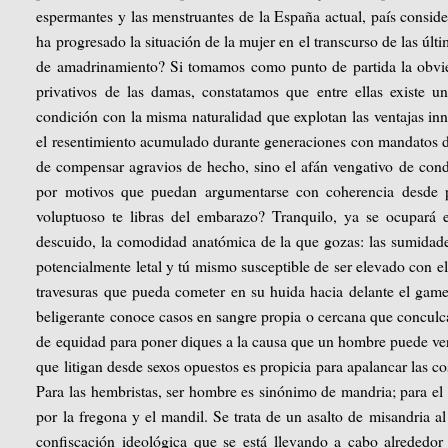
espermantes y las menstruantes de la España actual, país consid
ha progresado la situación de la mujer en el transcurso de las ú
de amadrinamiento? Si tomamos como punto de partida la obvied
privativos de las damas, constatamos que entre ellas existe u
condición con la misma naturalidad que explotan las ventajas inn
el resentimiento acumulado durante generaciones con mandatos 
de compensar agravios de hecho, sino el afán vengativo de cond
por motivos que puedan argumentarse con coherencia desde p
voluptuoso te libras del embarazo? Tranquilo, ya se ocupará el
descuido, la comodidad anatómica de la que gozas: las sumidad
potencialmente letal y tú mismo susceptible de ser elevado con ell
travesuras que pueda cometer en su huida hacia delante el game
beligerante conoce casos en sangre propia o cercana que conculcan
de equidad para poner diques a la causa que un hombre puede vers
que litigan desde sexos opuestos es propicia para apalancar las 
Para las hembristas, ser hombre es sinónimo de mandria; para el 
por la fregona y el mandil. Se trata de un asalto de misandria 
confiscación ideológica que se está llevando a cabo alreded