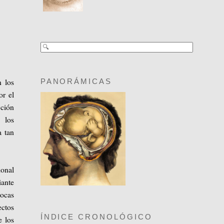
n los
PANORÁMICAS
or el
cción
 los
a tan
ional
iante
rocas
ectos
ÍNDICE CRONOLÓGICO
e los