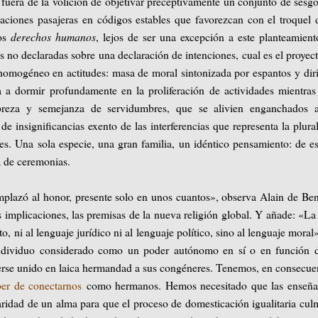
a fuera de la volición de objetivar preceptivamente un conjunto de sesgo
aciones pasajeras en códigos estables que favorezcan con el troquel 
los
derechos humanos
, lejos de ser una excepción a este planteamient
o declaradas sobre una declaración de intenciones, cual es el proyec
omogéneo en actitudes: masa de moral sintonizada por espantos y dir
a a dormir profundamente en la proliferación de actividades mientras
obreza y semejanza de servidumbres, que se alivien enganchados a
e insignificancias exento de las interferencias que representa la plura
ares. Una sola especie, una gran familia, un idéntico pensamiento: de e
a de ceremonias.
emplazó al honor, presente solo en unos cuantos», observa Alain de Ben
s implicaciones, las premisas de la nueva religión global. Y añade: «La
, ni al lenguaje jurídico ni al lenguaje político, sino al lenguaje moral
 individuo considerado como un poder autónomo en sí o en función 
cerse unido en laica hermandad a sus congéneres. Tenemos, en consecue
er de conectarnos
como hermanos. Hemos necesitado que las enseña
ularidad de un alma para que el proceso de domesticación igualitaria cul