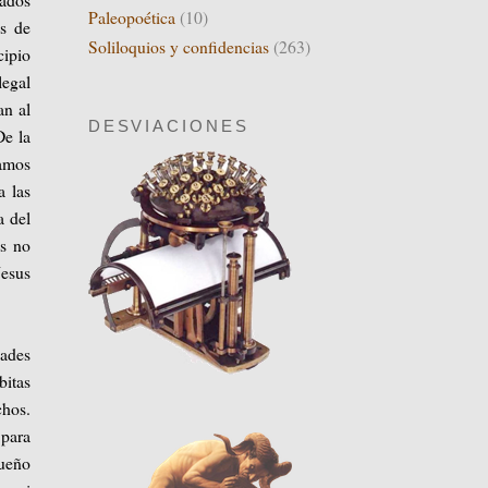
Paleopoética
(10)
es de
Soliloquios y confidencias
(263)
cipio
legal
an al
DESVIACIONES
De la
gamos
a las
a del
es no
Jesus
dades
bitas
chos.
 para
queño