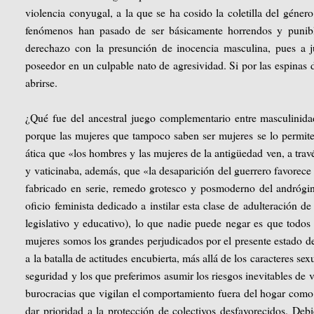
violencia conyugal, a la que se ha cosido la coletilla del géner
fenómenos han pasado de ser básicamente horrendos y punibl
derechazo con la presunción de inocencia masculina, pues a j
poseedor en un culpable nato de agresividad. Si por las espinas 
abrirse.
¿Qué fue del ancestral juego complementario entre masculinid
porque las mujeres que tampoco saben ser mujeres se lo permite
ática que «los hombres y las mujeres de la antigüedad ven, a través
y vaticinaba, además, que «la desaparición del guerrero favorece
fabricado en serie, remedo grotesco y posmoderno del andrógin
oficio feminista dedicado a instilar esta clase de adulteración d
legislativo y educativo), lo que nadie puede negar es que todos 
mujeres somos los grandes perjudicados por el presente estado de
a la batalla de actitudes encubierta, más allá de los caracteres se
seguridad y los que preferimos asumir los riesgos inevitables de
burocracias que vigilan el comportamiento fuera del hogar como 
dar prioridad a la protección de colectivos desfavorecidos. Deb