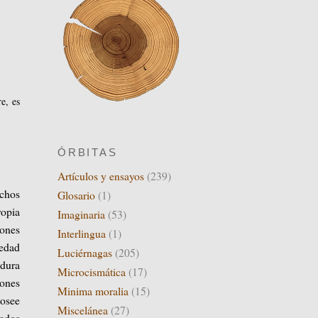
e, es
ÓRBITAS
Artículos y ensayos
(239)
echos
Glosario
(1)
ropia
Imaginaria
(53)
nones
Interlingua
(1)
iedad
Luciérnagas
(205)
 dura
Microcismática
(17)
iones
Minima moralia
(15)
posee
Miscelánea
(27)
lados