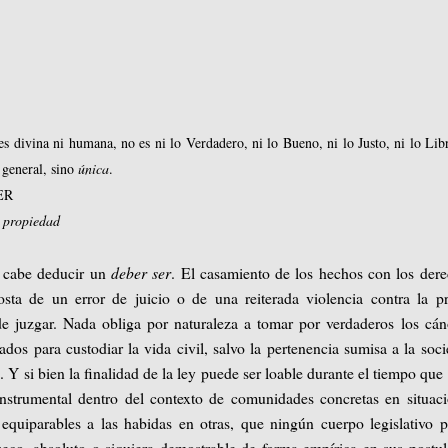
s divina ni humana, no es ni lo Verdadero, ni lo Bueno, ni lo Justo, ni lo Libr
s general, sino
única
.
ER
u propiedad
o cabe deducir un
deber ser
. El casamiento de los hechos con los der
sta de un error de juicio o de una reiterada violencia contra la p
e juzgar. Nada obliga por naturaleza a tomar por verdaderos los cá
ñados para custodiar la vida civil, salvo la pertenencia sumisa a la soc
 Y si bien la finalidad de la ley puede ser loable durante el tiempo que
instrumental dentro del contexto de comunidades concretas en situac
equiparables a las habidas en otras, que ningún cuerpo legislativo 
nseco, absoluto o siquiera demostrable de forma empírica en sus postu