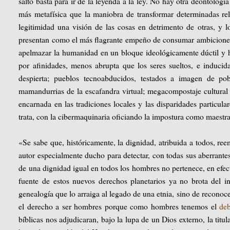
salto basta para ir de la leyenda a la ley. No hay otra deontologí
más metafísica que la maniobra de transformar determinadas rel
legitimidad una visión de las cosas en detrimento de otras, y 
presentan como el más flagrante empeño de consumar ambiciones n
apelmazar la humanidad en un bloque ideológicamente dúctil y h
por afinidades, menos abrupta que los seres sueltos, e inducid
despierta; pueblos tecnoabducidos, testados a imagen de p
mamandurrias de la escafandra virtual; megacompostaje cultural d
encarnada en las tradiciones locales y las disparidades particul
trata, con la cibermaquinaria oficiando la impostura como maestr
«Se sabe que, históricamente, la dignidad, atribuida a todos, re
autor especialmente ducho para detectar, con todas sus aberrante
de una dignidad igual en todos los hombres no pertenece, en efecto
fuente de estos nuevos derechos planetarios ya no brota del
genealogía que lo arraiga al legado de una etnia, sino de recono
el derecho a ser hombres porque como hombres tenemos el
deb
bíblicas nos adjudicaran, bajo la lupa de un Dios externo, la tit