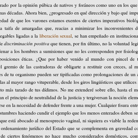
erado por la opinión púbica de nativos y foráneos como uno en los qu
ltimas décadas. Ahora bien, ¿progresado en qué dirección y bajo qué imp
ad de que los varones estamos exentos de ciertos imperativos bioló
na taifa de amargadas que, reacias a minimizar los inconvenientes 
egables ligadas a la
liberación sexual
, se han empeñado en instituciona
de
discriminación positiva
que tienen, por fin último, no la voluntad leg
enar a los hombres a sumisiones que no les corresponden por fisiolog
osiciones éticas. ¿Que por haber venido al mundo con pincel de t
 gremio de las castradoras de obligarte a restituir con creces, al 
es de tu organismo pueden ser tipificadas como prolongaciones de un
as al mayor rango vituperable, desde los giros lingüísticos que utilices 
to más tarado de tus dídimos. No me extenderé sobre ello, hasta el 
 el principio de neutralidad de la justicia y tergiversan la noción elem
e en la necesidad de defender frente a una mujer. Cualquier fisura entr
costumbres haciendo cundir el ejemplo que los menos enterados deben se
que está abocado al menosprecio vaginal, ni siquiera es viable la rede
al ordenamiento jurídico del Estado que se complementa en gravedad c
or de ciertos fenómenos no hace mucho considerados domésticos, co