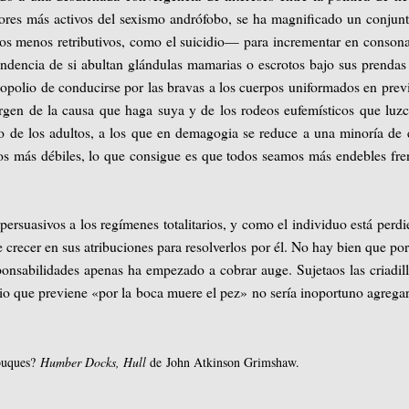
tores más activos del sexismo andrófobo, se ha magnificado un conjun
os menos retributivos, como el suicidio— para incrementar en conson
endencia de si abultan glándulas mamarias o escrotos bajo sus prendas
opolio de conducirse por las bravas a los cuerpos uniformados en prev
rgen de la causa que haga suya y de los rodeos eufemísticos que luzc
nto de los adultos, a los que en demagogia se reduce a una minoría de
os más débiles, lo que consigue es que todos seamos más endebles fre
ersuasivos a los regímenes totalitarios, y como el individuo está perd
 crecer en sus atribuciones para resolverlos por él. No hay bien que po
onsabilidades apenas ha empezado a cobrar auge. Sujetaos las criadill
gio que previene «por la boca muere el pez» no sería inoportuno agregar
 buques?
Humber Docks, Hull
de John Atkinson Grimshaw.