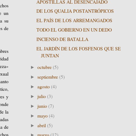
APOSTILLAS AL DESENCAJADO
ichos
DE LOS QUALIA POSTANTRÓPICOS
e un
EL PAÍS DE LOS ARREMANGADOS
 a su
es de
TODO EL GOBIERNO EN UN DEDO
INCIENSO DE BATALLA
EL JARDÍN DE LOS FOSFENOS QUE SE
mbres
JUNTAN
ridad
leza»
octubre
(5)
►
exual
septiembre
(5)
►
santo
agosto
(4)
►
tico,
julio
(3)
res y
►
ponde
junio
(7)
►
de la
mayo
(4)
►
iadas
abril
(5)
►
sa de
echos
marzo
(12)
►