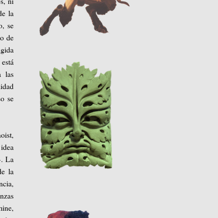
s, ni
de la
o, se
to de
igida
 está
 las
lidad
so se
oist,
 idea
». La
de la
ncia,
nzas
mine,