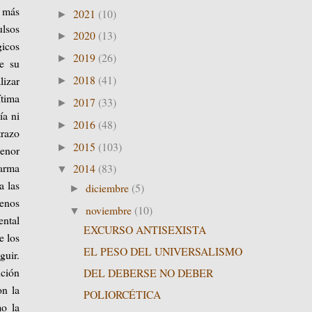
e más
2021
(10)
►
ulsos
2020
(13)
►
gicos
2019
(26)
►
de su
2018
(41)
lizar
►
ítima
2017
(33)
►
ía ni
2016
(48)
►
razo
2015
(103)
►
menor
 arma
2014
(83)
▼
a las
diciembre
(5)
►
menos
noviembre
(10)
▼
ental
EXCURSO ANTISEXISTA
e los
EL PESO DEL UNIVERSALISMO
guir.
nción
DEL DEBERSE NO DEBER
on la
POLIORCÉTICA
mo la