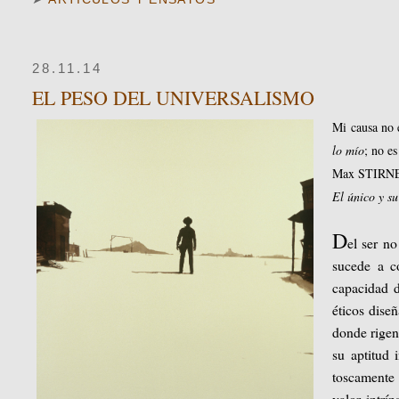
28.11.14
EL PESO DEL UNIVERSALISMO
Mi causa no e
lo mío
; no e
Max STIRN
El único y s
D
el ser n
sucede a co
capacidad d
éticos dise
donde rigen.
su aptitud 
toscamente 
valor intrí