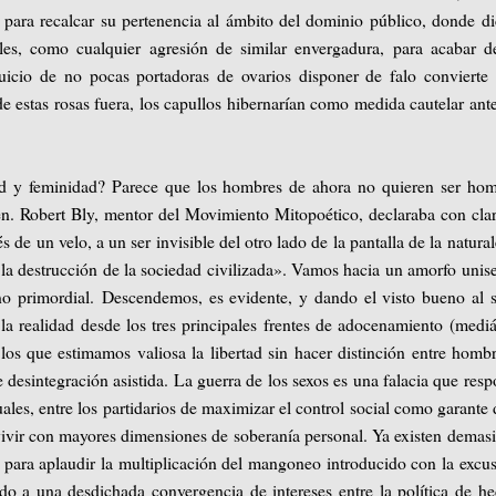
o para recalcar su pertenencia al ámbito del dominio público, donde d
es, como cualquier agresión de similar envergadura, para acabar d
uicio de no pocas portadoras de ovarios disponer de falo convierte
de estas rosas fuera, los capullos hibernarían como medida cautelar ant
ad y feminidad? Parece que los hombres de ahora no quieren ser ho
n. Robert Bly, mentor del Movimiento Mitopoético, declaraba con cla
 de un velo, a un ser invisible del otro lado de la pantalla de la natura
 la destrucción de la sociedad civilizada». Vamos hacia un amorfo unis
o primordial. Descendemos, es evidente, y dando el visto bueno al 
e la realidad desde los tres principales frentes de adocenamiento (mediá
los que estimamos valiosa la libertad sin hacer distinción entre homb
 desintegración asistida. La guerra de los sexos es una falacia que res
xuales, entre los partidarios de maximizar el control social como garante 
 vivir con mayores dimensiones de soberanía personal. Ya existen demas
para aplaudir la multiplicación del mangoneo introducido con la excu
ido a una desdichada convergencia de intereses entre la política de h