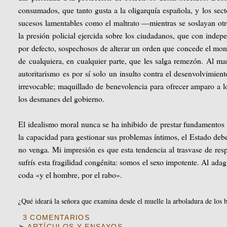
consumados, que tanto gusta a la oligarquía española, y los sec
sucesos lamentables como el maltrato —mientras se soslayan otr
la presión policial ejercida sobre los ciudadanos, que con indep
por defecto, sospechosos de alterar un orden que concede el mon
de cualquiera, en cualquier parte, que les salga remezón. Al ma
autoritarismo es por sí solo un insulto contra el desenvolvimie
irrevocable; maquillado de benevolencia para ofrecer amparo a l
los desmanes del gobierno.
El idealismo moral nunca se ha inhibido de prestar fundamentos p
la capacidad para gestionar sus problemas íntimos, el Estado debe
no venga. Mi impresión es que esta tendencia al trasvase de resp
sufrís esta fragilidad congénita: somos el sexo impotente. Al ada
coda «y el hombre, por el rabo».
¿Qué ideará la señora que examina desde el muelle la arboladura de los
3 COMENTARIOS
➤
ARTÍCULOS Y ENSAYOS