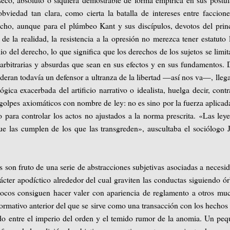
bviedad tan clara, como cierta la batalla de intereses entre faccion
echo, aunque para el plúmbeo Kant y sus discípulos, devotos del prin
 de la realidad, la resistencia a la opresión no merezca tener estatuto 
del derecho, lo que significa que los derechos de los sujetos se limit
, arbitrarias y absurdas que sean en sus efectos y en sus fundamentos. 
deran todavía un defensor a ultranza de la libertad —así nos va—, lle
lógica exacerbada del artificio narrativo o idealista, huelga decir, contr
s golpes axiomáticos con nombre de ley: no es sino por la fuerza aplicad
o para controlar los actos no ajustados a la norma prescrita. «Las ley
ue las cumplen de los que las transgreden», auscultaba el sociólogo 
 son fruto de una serie de abstracciones subjetivas asociadas a necesi
rácter apodíctico alrededor del cual graviten las conductas siguiendo ór
 pocos consiguen hacer valer con apariencia de reglamento a otros mu
rmativo anterior del que se sirve como una transacción con los hechos
cido entre el imperio del orden y el temido rumor de la anomia. Un pe