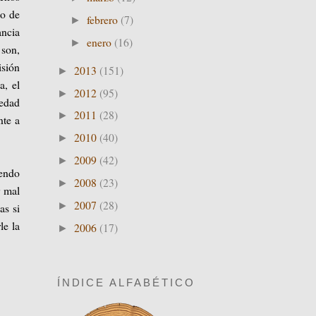
to de
febrero
(7)
►
ancia
enero
(16)
►
 son,
isión
2013
(151)
►
a, el
2012
(95)
►
 edad
2011
(28)
►
nte a
2010
(40)
►
2009
(42)
►
iendo
2008
(23)
►
r mal
2007
(28)
►
as si
le la
2006
(17)
►
ÍNDICE ALFABÉTICO