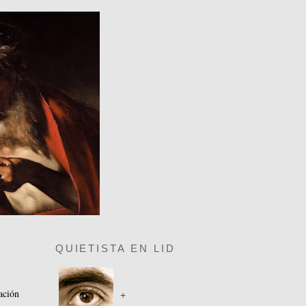
QUIETISTA EN LID
ación
+