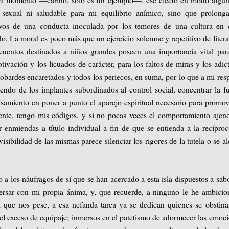
 sexual ni saludable para mi equilibrio anímico, sino que prolong
sivos de una conducta inoculada por los temores de una cultura en
o. La moral es poco más que un ejercicio solemne y repetitivo de litera
cuentos destinados a niños grandes poseen una importancia vital par
vación y los licuados de carácter, para los faltos de miras y los adic
cobardes encaretados y todos los periecos, en suma, por lo que a mi res
endo de los implantes subordinados al control social, concentrar la f
samiento en poner a punto el aparejo espiritual necesario para promov
nte, tengo mis códigos, y si no pocas veces el comportamiento aje
r enmiendas a título individual a fin de que se entienda a la recípro
isibilidad de las mismas parece silenciar los rigores de la tutela o se a
o a los náufragos de sí que se han acercado a esta isla dispuestos a sab
versar con mi propia ánima, y, que recuerde, a ninguno le he ambici
al que nos pese, a esa nefanda tarea ya se dedican quienes se obstin
el exceso de equipaje; inmersos en el patetismo de adormecer las emoc