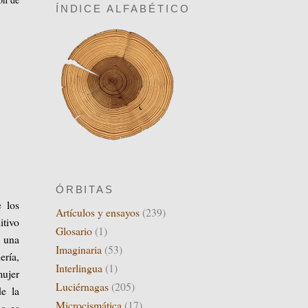
ÍNDICE ALFABÉTICO
ÓRBITAS
e los
Artículos y ensayos
(239)
itivo
Glosario
(1)
 una
Imaginaria
(53)
ería,
Interlingua
(1)
mujer
Luciérnagas
(205)
de la
Microcismática
(17)
no es