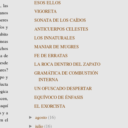
ESOS ELLOS
, las
VIGORETA
manos
eres
SONATA DE LOS CAÍDOS
fos y
ANTICUERPOS CELESTES
mbito
LOS INNATURALES
íneas
MANJAR DE MUGRES
echos
FE DE ERRATAS
ia de
desde
LA ROCA DENTRO DEL ZAPATO
ares?
GRAMÁTICA DE COMBUSTIÓN
mpo y
INTERNA
ducta
UN OFUSCADO DESPERTAR
ógica
EQUÍVOCO DE ÉNFASIS
ucen,
 aquí
EL EXORCISTA
s y a
agosto
(16)
►
en el
julio
(16)
►