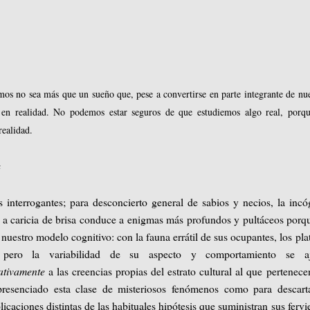
mos no sea más que un sueño que, pese a convertirse en parte integrante de nue
ó en realidad. No podemos estar seguros de que estudiemos algo real, porq
realidad.
a
 interrogantes; para desconcierto general de sabios y necios, la incó
 a caricia de brisa conduce a enigmas más profundos y pultáceos porq
 nuestro modelo cognitivo: con la fauna errátil de sus ocupantes, los plat
, pero la variabilidad de su aspecto y comportamiento se aj
cativamente
a las creencias propias del estrato cultural al que pertenece
presenciado esta clase de misteriosos fenómenos como para descart
licaciones distintas de las habituales hipótesis que suministran sus fervi