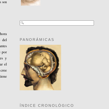
s son
hora
e del
PANORÁMICAS
antes
e por
les y
ar el
 cree
tiene
ÍNDICE CRONOLÓGICO