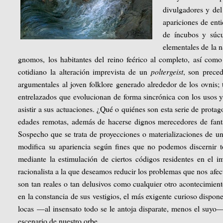
divulgadores y del
apariciones de ent
de íncubos y súcu
elementales de la n
gnomos, los habitantes del reino feérico al completo, así como
cotidiano la alteración imprevista de un
poltergeist
, son prece
argumentales al joven folklore generado alrededor de los ovnis;
entrelazados que evolucionan de forma sincrónica con los usos y
asistir a sus actuaciones. ¿Qué o quiénes son esta serie de prot
edades remotas, además de hacerse dignos merecedores de fantá
Sospecho que se trata de proyecciones o materializaciones de un
modifica su apariencia según fines que no podemos discernir t
mediante la estimulación de ciertos códigos residentes en el im
racionalista a la que deseamos reducir los problemas que nos afe
son tan reales o tan delusivos como cualquier otro acontecimient
en la constancia de sus vestigios, el más exigente curioso dispo
locas —al insensato todo se le antoja disparate, menos el suyo— 
escenario de nuestro orbe.