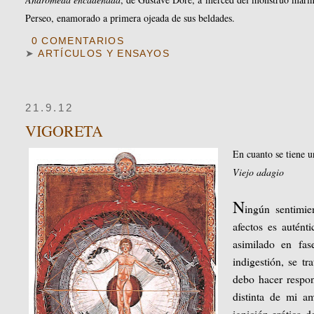
Perseo, enamorado a primera ojeada de sus beldades.
0 COMENTARIOS
➤
ARTÍCULOS Y ENSAYOS
21.9.12
VIGORETA
En cuanto se tiene u
Viejo adagio
N
ingún sentimie
afectos es autént
asimilado en fas
indigestión, se tr
debo hacer respon
distinta de mi am
ignición erótica 