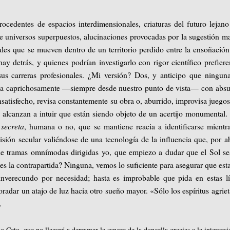
 procedentes de espacios interdimensionales, criaturas del futuro lejan
e universos superpuestos, alucinaciones provocadas por la sugestión m
les que se mueven dentro de un territorio perdido entre la ensoñación
 hay detrás, y quienes podrían investigarlo con rigor científico prefier
sus carreras profesionales. ¿Mi versión? Dos, y anticipo que ningu
ga caprichosamente —siempre desde nuestro punto de vista— con abs
nsatisfecho, revisa constantemente su obra o, aburrido, improvisa juego
 alcanzan a intuir que están siendo objeto de un acertijo monumental.
secreta
, humana o no, que se mantiene reacia a identificarse mientr
isión secular valiéndose de una tecnología de la influencia que, por a
 de tramas omnímodas dirigidas yo, que empiezo a dudar que el Sol s
 es la contrapartida? Ninguna, vemos lo suficiente para asegurar que es
inverecundo por necesidad; hasta es improbable que pida en estas l
radar un atajo de luz hacia otro sueño mayor. «Sólo los espíritus agrie
.
Ceto, que no llegará a derramar la sangre de la doncella gracias a la intercesi