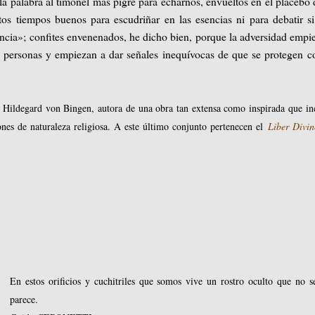
la palabra al timonel más pigre para echarnos, envueltos en el placebo 
s tiempos buenos para escudriñar en las esencias ni para debatir s
ia»; confites envenenados, he dicho bien, porque la adversidad empi
as personas y empiezan a dar señales inequívocas de que se protegen c
 Hildegard von Bingen, autora de una obra tan extensa como inspirada que in
iones de naturaleza religiosa. A este último conjunto pertenecen el
Liber Divi
En estos orificios y cuchitriles que somos vive un rostro oculto que no s
parece.