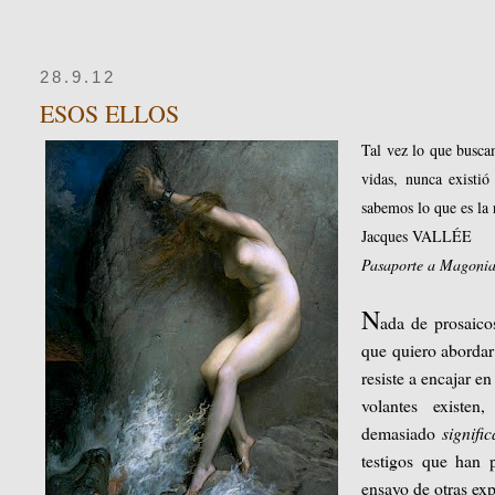
28.9.12
ESOS ELLOS
Tal vez lo que busca
vidas, nunca existi
sabemos lo que es la 
Jacques VALLÉE
Pasaporte a Magoni
N
ada de prosaicos
que quiero abordar
resiste a encajar en
volantes existen
demasiado
signifi
testigos que han 
ensayo de otras exp