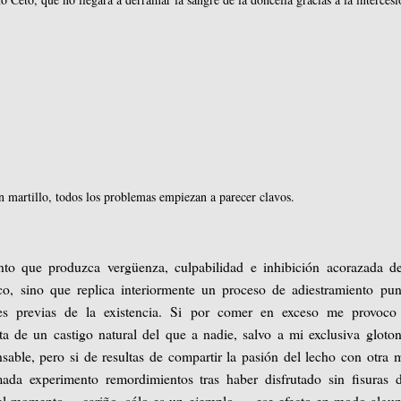
n martillo, todos los problemas empiezan a parecer clavos.
nto que produzca vergüenza, culpabilidad e inhibición acorazada d
ico, sino que replica interiormente un proceso de adiestramiento pun
es previas de la existencia. Si por comer en exceso me provoco
ata de un castigo natural del que a nadie, salvo a mi exclusiva gloton
sable, pero si de resultas de compartir la pasión del lecho con otra 
ada experimento remordimientos tras haber disfrutado sin fisuras 
del momento —cariño, sólo es un ejemplo—, ese efecto en modo algu