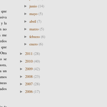
junio
(14)
►
o que
mayo
(5)
►
asiva
abril
(7)
►
 y la
marzo
(5)
en no
►
na me
febrero
(6)
►
urdos
enero
(6)
►
s que
 Otra
2011
(28)
►
as se
2010
(40)
►
hora,
2009
(42)
►
ea un
2008
(23)
tamos
►
íneas
2007
(28)
►
tados
2006
(17)
►
ón de