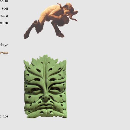
de la
i son
eza a
ontra
cluye
norum
e nos