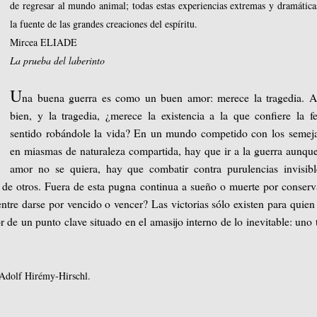
de regresar al mundo animal; todas estas experiencias extremas y dramática
la fuente de las grandes creaciones del espíritu.
Mircea ELIADE
La prueba del laberinto
U
na buena guerra es como un buen amor: merece la tragedia. A
bien, y la tragedia, ¿merece la existencia a la que confiere la f
sentido robándole la vida? En un mundo competido con los semej
en miasmas de naturaleza compartida, hay que ir a la guerra aunqu
amor no se quiera, hay que combatir contra purulencias invisib
 de otros. Fuera de esta pugna continua a sueño o muerte por conserv
entre darse por vencido o vencer? Las victorias sólo existen para quien
or de un punto clave situado en el amasijo interno de lo inevitable: uno 
Adolf Hirémy-Hirschl.