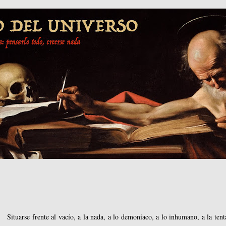
Situarse frente al vacío, a la nada, a lo demoníaco, a lo inhumano, a la tent