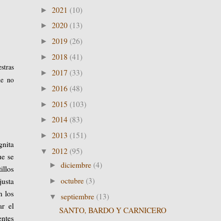
2021
(10)
►
2020
(13)
►
2019
(26)
►
2018
(41)
►
stras
2017
(33)
►
ue no
2016
(48)
►
2015
(103)
►
2014
(83)
►
2013
(151)
►
gnita
2012
(95)
▼
ue se
diciembre
(4)
►
illos
octubre
(3)
usta
►
n los
septiembre
(13)
▼
ar el
SANTO, BARDO Y CARNICERO
entes