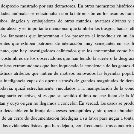
 desprecio mostrado por sus detractores. En otros momentos históricos
idades anómalas se relacionaban con la intromisión en los asuntos hu
bos, ángeles y embajadores de otros mundos, avatares divinos y s
aturaleza, y es importante mencionar que también los trasgos, hadas, el
 los fantasmas que importunan a los presentes al introducir en su á
dentes que exhiben patrones de interacción muy semejantes en sus l
 tanto, que hay investigadores calificados que los contemplan como h
 costumbres de los observadores que han tenido la suerte o la desgrac
agonistas extramundanos que han inquietado la conciencia de las gentes 
sticos atributos que nutren de motivos renovados las leyendas popul
a inteligencia capaz de operar a través de grandes magnitudes de tie
odavía, quizá estrechamente vinculados a la manipulación de la con
aginario colectivo, si es que su sentido último no cae fuera de la l
ctan y cuyo origen no llegamos a concebir. En verdad, los casos se prod
o detectable en la franja de sucesos perceptibles y, sin querer abundar
ne de un cerro de documentación fidedigna a su favor para negar a tonta
las evidencias físicas que han dejado, con frecuencia, tras concurrir 