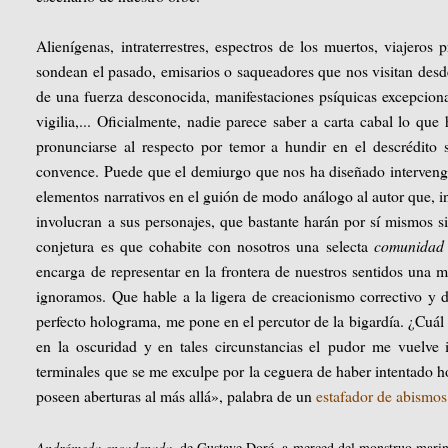
Alienígenas, intraterrestres, espectros de los muertos, viajeros
sondean el pasado, emisarios o saqueadores que nos visitan desd
de una fuerza desconocida, manifestaciones psíquicas excepciona
vigilia,... Oficialmente, nadie parece saber a carta cabal lo que
pronunciarse al respecto por temor a hundir en el descrédito 
convence. Puede que el demiurgo que nos ha diseñado interven
elementos narrativos en el guión de modo análogo al autor que, i
involucran a sus personajes, que bastante harán por sí mismos si
conjetura es que cohabite con nosotros una selecta
comunidad 
encarga de representar en la frontera de nuestros sentidos una m
ignoramos. Que hable a la ligera de creacionismo correctivo y
perfecto holograma, me pone en el percutor de la bigardía. ¿Cuál
en la oscuridad y en tales circunstancias el pudor me vuelve 
terminales que se me exculpe por la ceguera de haber intentado ho
poseen aberturas al más allá», palabra de un
estafador de abismos
Andrómeda encadenada
, de Gustave Doré, a merced del monstruo marino 