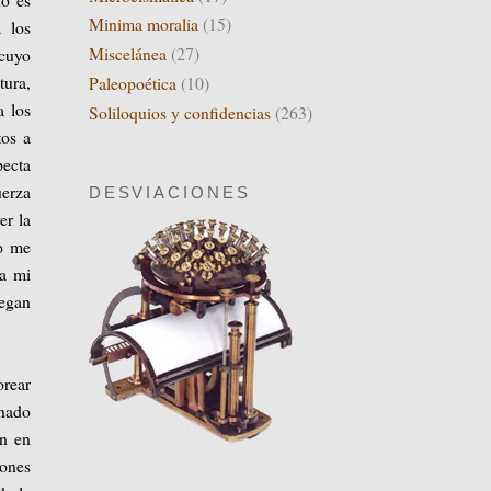
Minima moralia
(15)
a los
Miscelánea
(27)
 cuyo
tura,
Paleopoética
(10)
a los
Soliloquios y confidencias
(263)
tos a
pecta
uerza
DESVIACIONES
er la
no me
ca mi
legan
orear
onado
an en
iones