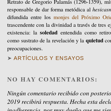
Retrato de Gregorio Palamás (1296-1359), mís
responsable de dar forma metódica al
hesicas
difundida entre los
monjes del Próximo Ori
trascendente con la divinidad a través de tres 
soledad
existencia: la
entendida como retir
quietud
como sustrato de la revelación y la
com
preocupaciones.
➤
ARTÍCULOS Y ENSAYOS
NO HAY COMENTARIOS:
Ningún comentario recibido con posterio
2019 recibirá respuesta. Hecha esta decl
inadherencia, por muy dueño que me sien