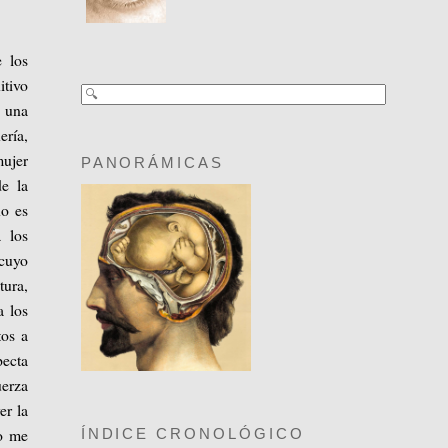
e los
itivo
 una
ería,
mujer
PANORÁMICAS
de la
no es
a los
 cuyo
tura,
a los
tos a
pecta
uerza
er la
no me
ÍNDICE CRONOLÓGICO