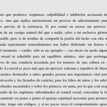
nto que produzca vergüenza, culpabilidad e inhibición acorazada d
ico, sino que replica interiormente un proceso de adiestramiento pun
es previas de la existencia. Si por comer en exceso me provoco
ata de un castigo natural del que a nadie, salvo a mi exclusiva gloton
sable, pero si de resultas de compartir la pasión del lecho con otra 
ada experimento remordimientos tras haber disfrutado sin fisuras 
del momento —cariño, sólo es un ejemplo—, ese efecto en modo algu
 sexual ni saludable para mi equilibrio anímico, sino que prolong
sivos de una conducta inoculada por los temores de una cultura en
o. La moral es poco más que un ejercicio solemne y repetitivo de litera
cuentos destinados a niños grandes poseen una importancia vital par
vación y los licuados de carácter, para los faltos de miras y los adic
cobardes encaretados y todos los periecos, en suma, por lo que a mi res
endo de los implantes subordinados al control social, concentrar la f
samiento en poner a punto el aparejo espiritual necesario para promov
nte, tengo mis códigos, y si no pocas veces el comportamiento aje