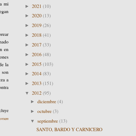
ca mi
2021
(10)
►
legan
2020
(13)
►
2019
(26)
►
orear
2018
(41)
►
onado
2017
(33)
►
an en
2016
(48)
►
iones
2015
(103)
de la
►
i son
2014
(83)
►
eza a
2013
(151)
►
ontra
2012
(95)
▼
diciembre
(4)
►
cluye
octubre
(3)
►
norum
septiembre
(13)
▼
SANTO, BARDO Y CARNICERO