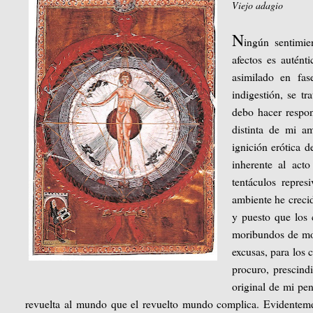
Viejo adagio
N
ingún sentimie
afectos es autént
asimilado en fas
indigestión, se tr
debo hacer respon
distinta de mi am
ignición erótica 
inherente al acto
tentáculos repre
ambiente he crecid
y puesto que los 
moribundos de moti
excusas, para los 
procuro, prescindi
original de mi pen
revuelta al mundo que el revuelto mundo complica. Evidenteme