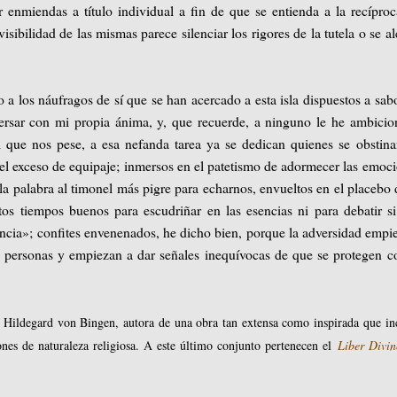
r enmiendas a título individual a fin de que se entienda a la recípro
isibilidad de las mismas parece silenciar los rigores de la tutela o se a
o a los náufragos de sí que se han acercado a esta isla dispuestos a sab
versar con mi propia ánima, y, que recuerde, a ninguno le he ambici
al que nos pese, a esa nefanda tarea ya se dedican quienes se obstin
el exceso de equipaje; inmersos en el patetismo de adormecer las emoc
la palabra al timonel más pigre para echarnos, envueltos en el placebo 
s tiempos buenos para escudriñar en las esencias ni para debatir s
ia»; confites envenenados, he dicho bien, porque la adversidad empi
as personas y empiezan a dar señales inequívocas de que se protegen c
 Hildegard von Bingen, autora de una obra tan extensa como inspirada que in
iones de naturaleza religiosa. A este último conjunto pertenecen el
Liber Divi