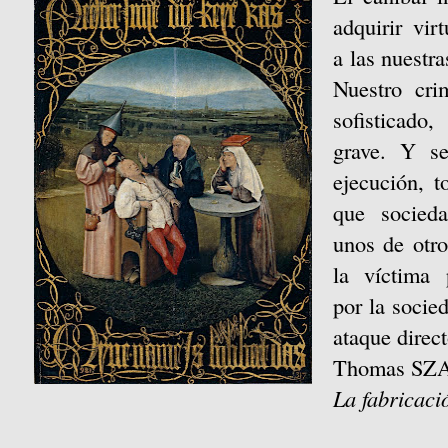
adquirir vir
a las nuestra
Nuestro cr
sofisticad
grave. Y se
ejecución, t
que socied
unos de otro
la víctima p
por la socie
ataque direct
Thomas SZ
La fabricaci