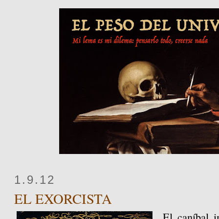
1.9.12
EL EXORCISTA
El caníbal i