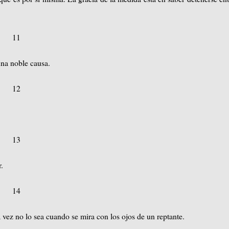
11
una noble causa.
12
13
r.
14
a vez no lo sea cuando se mira con los ojos de un reptante.