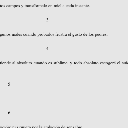
itos campos y transfórmalo en miel a cada instante.
3
gunos males cuando probarlos frustra el gusto de los peores.
4
tiende al absoluto cuando es sublime, y todo absoluto escogerá el sui
5
6
ción; ni siquiera por la ambición de ser sabio.