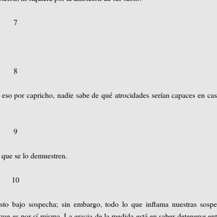
7
8
 eso por capricho, nadie sabe de qué atrocidades serían capaces en ca
9
e que se lo demuestren.
10
sto bajo sospecha; sin embargo, todo lo que inflama nuestras sosp
 que es por sí misma. La gracia de la medida está en saber detenerse ent