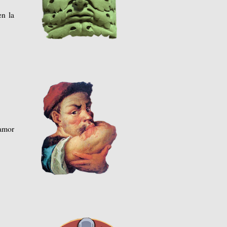
en la
 amor