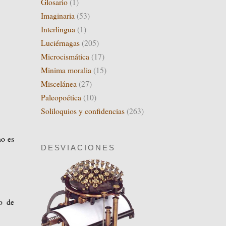
Glosario
(1)
Imaginaria
(53)
Interlingua
(1)
Luciérnagas
(205)
Microcismática
(17)
Minima moralia
(15)
Miscelánea
(27)
Paleopoética
(10)
Soliloquios y confidencias
(263)
no es
DESVIACIONES
o de