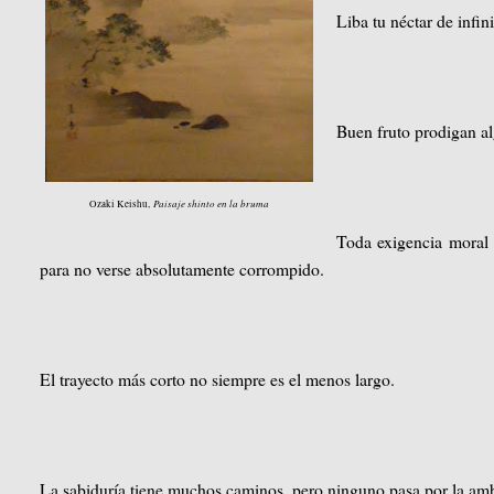
Liba tu néctar de infin
Buen fruto prodigan al
Paisaje shinto en la bruma
Ozaki Keishu,
Toda exigencia moral 
para no verse absolutamente corrompido.
El trayecto más corto no siempre es el menos largo.
La sabiduría tiene muchos caminos, pero ninguno pasa por la ambi