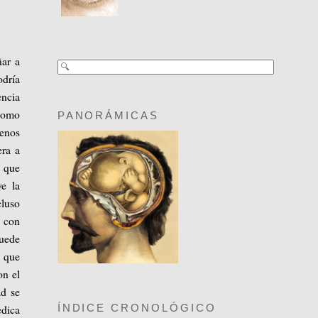
ar a
odría
ncia
 como
PANORÁMICAS
enos
era a
o que
ye la
cluso
a con
puede
e que
on el
ad se
edica
ÍNDICE CRONOLÓGICO