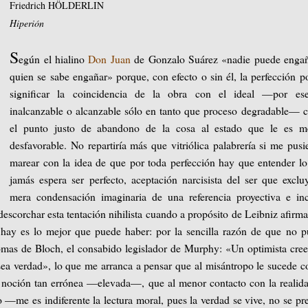
Friedrich HÖLDERLIN
Hiperión
S
egún el hialino
Don Juan
de Gonzalo Suárez «nadie puede engañ
quien se sabe engañar» porque, con efecto o sin él, la perfección p
significar la coincidencia de la obra con el ideal —por ese
inalcanzable o alcanzable sólo en tanto que proceso degradable—
el punto justo de abandono de la cosa al estado que le es m
desfavorable. No repartiría más que vitriólica palabrería si me pusi
marear con la idea de que por toda perfección hay que entender l
jamás espera ser perfecto, aceptación narcisista del ser que exclu
mera condensación imaginaria de una referencia proyectiva e in
 descorchar esta tentación nihilista cuando a propósito de Leibniz afirm
e hay es lo mejor que puede haber: por la sencilla razón de que no 
iomas de Bloch, el consabido legislador de Murphy: «Un optimista cre
ea verdad», lo que me arranca a pensar que al misántropo le sucede c
 noción tan errónea —elevada—, que al menor contacto con la realid
 —me es indiferente la lectura moral, pues la verdad se vive, no se pr