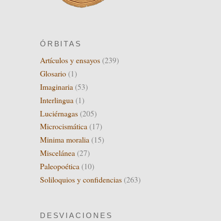
ÓRBITAS
Artículos y ensayos
(239)
Glosario
(1)
Imaginaria
(53)
Interlingua
(1)
Luciérnagas
(205)
Microcismática
(17)
Minima moralia
(15)
Miscelánea
(27)
Paleopoética
(10)
Soliloquios y confidencias
(263)
DESVIACIONES