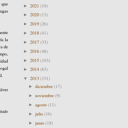
s que
2021
(10)
►
argas
2020
(13)
►
2019
(26)
►
ente
2018
(41)
►
ía la
2017
(33)
►
va de
2016
(48)
►
empo,
2015
(103)
lidad
►
logal
2014
(83)
►
l.
2013
(151)
▼
diciembre
(17)
►
dáver
noviembre
(9)
►
agosto
(11)
►
itado
julio
(16)
►
junio
(18)
►