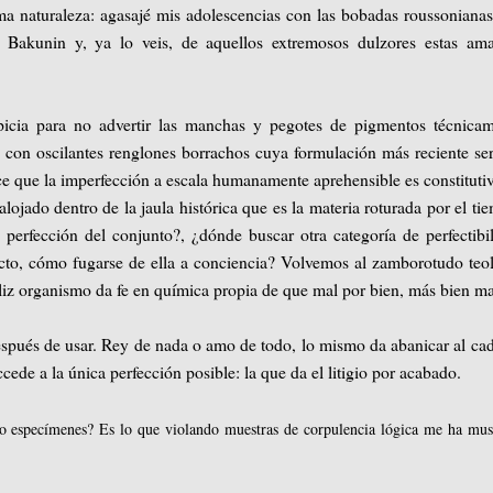
ma naturaleza: agasajé mis adolescencias con las bobadas roussoniana
e Bakunin y, ya lo veis, de aquellos extremosos dulzores estas am
icia para no advertir las manchas y pegotes de pigmentos técnicam
n con oscilantes renglones borrachos cuya formulación más reciente ser
ice que la imperfección a escala humanamente aprehensible es constituti
lojado dentro de la jaula histórica que es la materia roturada por el ti
perfección del conjunto?, ¿dónde buscar otra categoría de perfectibi
cto, cómo fugarse de ella a conciencia? Volvemos al zamborotudo teo
eliz organismo da fe en química propia de que mal por bien, más bien ma
espués de usar. Rey de nada o amo de todo, lo mismo da abanicar al ca
ede a la única perfección posible: la que da el litigio por acabado.
mo especímenes? Es lo que violando muestras de corpulencia lógica me ha mus