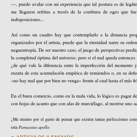
—, puedo avalar con mi experiencia que tal postura es de legíti
me llegaron refritas a través de la confitura de ogro que fu
indisposiciones...
Así como un cuadro hay que contemplarlo a la distancia prop
organizados por el artista, puede que la eternidad narre su orde
neguentropía. De ser nuestro caso, el juego de perspectivas pred
la completud óptima del universo; pero si el mal queda entonces a
¿de qué vale la diferencia entre la imperfección del momento y 
exenta de esta acumulación empírica de remiendos o, en su defe
«no hay mal que por bien no venga» frente al cual hasta el más f
En el buen comercio, como en la mala vida, lo lógico es pagar d
con hojas de acanto que con alas de murciélago, al morirse uno acc
¿Me miento por el gusto de pensar que existen tantas perfecciones co
esta
Parnassius apollo.