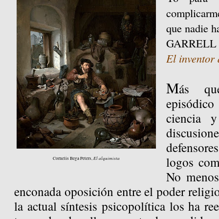
complicarm
que nadie h
GARRELL
El inventor 
M
ás que
episódico
ciencia 
discusion
defensore
logos com
El alquimista
Cornelis Bega Peters,
No menos 
enconada oposición entre el poder religio
la actual síntesis psicopolítica los ha r