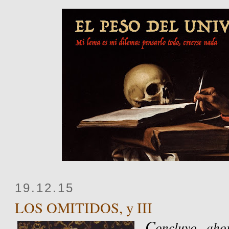
19.12.15
LOS OMITIDOS, y III
C
oncluyo, aho