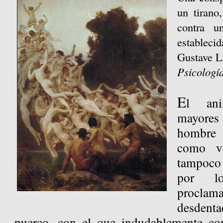
un tirano
contra u
establecid
Gustave 
Psicologí
E
l ani
mayores
hombre 
como vu
tampoco 
por l
proclama
desdenta
puerco, con el que indudablemente co