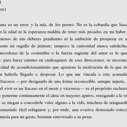
I
1993
ana es un error, y la mía, de los peores. No es la cobardía que ha
on la edad ni la esperanza maldita de tener más pecados en mi haber
 menos de mis deberes pendientes ni la ambición de prosperar en a
ustre mi orgullo de primate; tampoco la curiosidad nunca satisfecha
rmecedoras de la costumbre o la fuerza rugiente del amor es lo qu
: para hacer camino en cualesquiera de esas direcciones, se necesit
cidad de acondicionamiento que apasione la motivación de la que m
in haberla llegado a desposar. Lo que me vincula a esta acumula
 fracasos —por designarlo de una forma reconocible, aunque injusta,
el vivir es un fracaso en el morir y viceversa— es el propósito exclusi
de ponerme continuamente el alma en mayores apuros, renegando a la v
e se niegan a concederle valor alguno a la vida, trinchera de retaguard
demasiado fácil refugiarse y, por ende, una evasiva demasiado estre
masía para mi gusto, bastante enrevesado a su pesar.