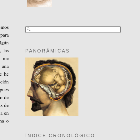
cemos
 para
lgún
, las
PANORÁMICAS
e me
a una
e he
ción
 pues
vo de
ez de
ia en
cha o
ÍNDICE CRONOLÓGICO