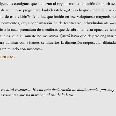
xigencias contiguas que atenazan al organismo, la tentación de morir se 
o de veneno se preguntara Jankélevitch: «¿Acaso lo que separa al vivo d
nte de este vidrio?» A la luz que incide en ese voluptuoso magnetism
ontecimientos, cuya confirmación ha de testificarse individualmente —
nio a la caza prematura de metáforas que desabrumen esta opaca certeza
nsuelos, que su muerte no me aviva. Quizá haya que dejarse engañar 
ara admirar con visantes semituertos la dimensión crepuscular dilatad
s un mundo con nosotros».
ENCIAS
 recibirá respuesta. Hecha esta declaración de inadherencia, por muy
s visitantes que no marchan al pie de la letra.