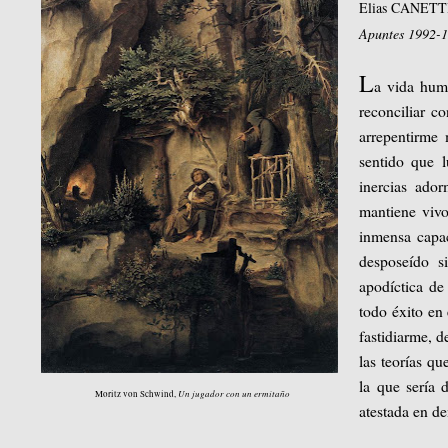
Elias CANETT
Apuntes 1992-
L
a vida hum
reconciliar c
arrepentirme
sentido que l
inercias ado
mantiene vivo
inmensa capa
desposeído s
apodíctica de
todo éxito en 
fastidiarme, 
las teorías qu
la que sería 
Un jugador con un ermitaño
Moritz von Schwind,
atestada en de