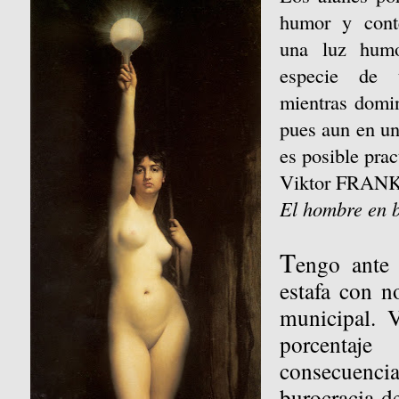
humor y conte
una luz humor
especie de 
mientras domin
pues aun en u
es posible pract
Viktor FRAN
El hombre en b
T
engo ante
estafa con 
municipal. 
porcenta
consecuenc
burocracia d