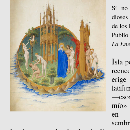
Si no
dioses
de los 
Publi
La Ene
I
sla p
reenc
eri
latifu
—esos
mío» 
en 
sembr