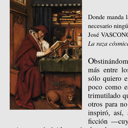
Donde manda la
necesario ningú
José VASCO
La raza cósmic
O
bstinándom
más entre l
sólo quiero e
poco como es
trimutilado q
otros para no
inspiró, así,
ficción —cuy