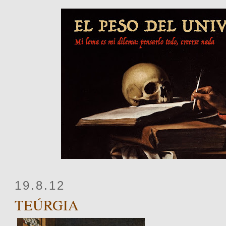
19.8.12
TEÚRGIA