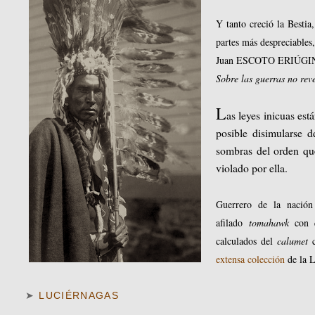
Y tanto creció la Besti
partes más despreciables,
Juan ESCOTO ERIÚGI
Sobre las guerras no re
L
as leyes inicuas es
posible disimularse d
sombras del orden que
violado por ella.
Guerrero de la nación
afilado
tomahawk
con 
calculados del
calumet
c
extensa colección
de la L
➤
LUCIÉRNAGAS