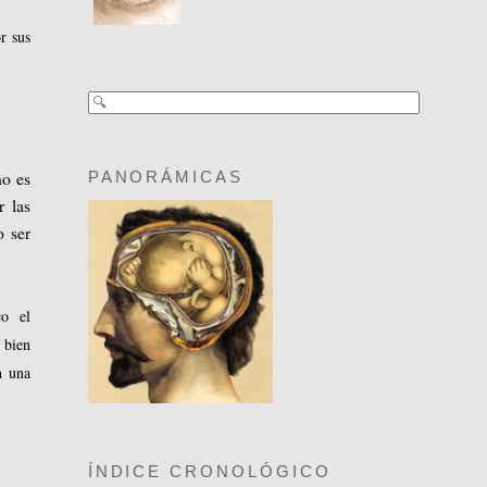
r sus
no es
PANORÁMICAS
r las
o ser
co el
 bien
n una
ÍNDICE CRONOLÓGICO