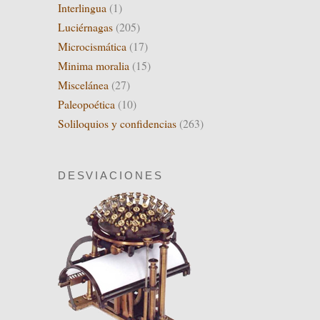
Interlingua
(1)
Luciérnagas
(205)
Microcismática
(17)
Minima moralia
(15)
Miscelánea
(27)
Paleopoética
(10)
Soliloquios y confidencias
(263)
DESVIACIONES