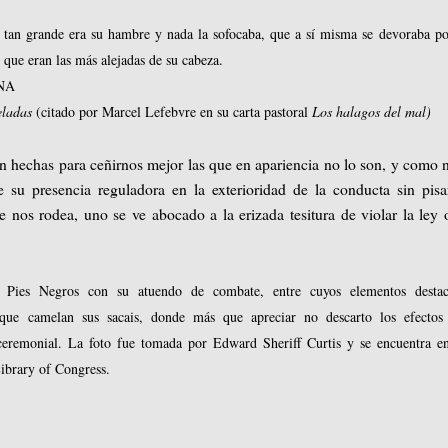
a, tan grande era su hambre y nada la sofocaba, que a sí misma se devoraba po
 que eran las más alejadas de su cabeza.
NA
veladas
(citado por Marcel Lefebvre en su carta pastoral
Los halagos del mal)
tán hechas para ceñirnos mejor las que en apariencia no lo son, y como 
e su presencia reguladora en la exterioridad de la conducta sin pisa
 nos rodea, uno se ve abocado a la erizada tesitura de violar la ley 
 Pies Negros con su atuendo de combate, entre cuyos elementos desta
que camelan sus sacais, donde más que apreciar no descarto los efectos
eremonial. La foto fue tomada por Edward Sheriff Curtis y se encuentra e
ibrary of Congress.