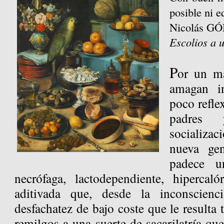
posible ni e
Nicolás 
Escolios a u
P
or un ma
amagan in
poco refle
padres 
socializa
nueva gen
padece un
necrófaga, lactodependiente, hipercal
aditivada que, desde la inconscienc
desfachatez de bajo coste que le resulta t
remilgos a una suerte de sacarilatría q