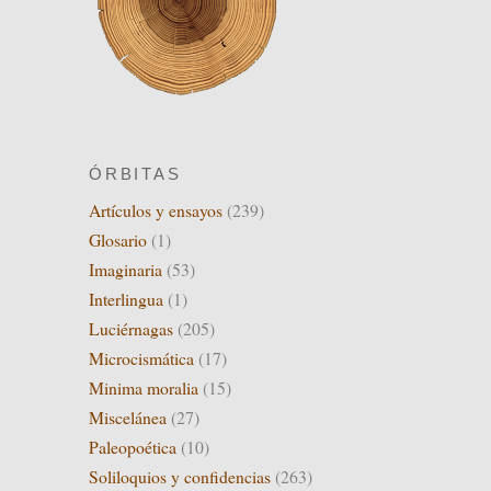
ÓRBITAS
Artículos y ensayos
(239)
Glosario
(1)
Imaginaria
(53)
Interlingua
(1)
Luciérnagas
(205)
Microcismática
(17)
Minima moralia
(15)
Miscelánea
(27)
Paleopoética
(10)
Soliloquios y confidencias
(263)