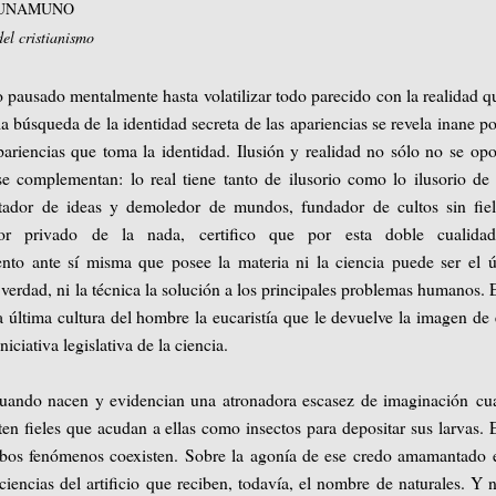
e UNAMUNO
el cristianismo
o pausado mentalmente hasta volatilizar todo parecido con la realidad q
 la búsqueda de la identidad secreta de las apariencias se revela inane po
pariencias que toma la identidad. Ilusión y realidad no sólo no se op
e complementan: lo real tiene tanto de ilusorio como lo ilusorio de 
ador de ideas y demoledor de mundos, fundador de cultos sin fiel
ador privado de la nada, certifico que por esta doble cualida
ento ante sí misma que posee la materia ni la ciencia puede ser el 
e verdad, ni la técnica la solución a los principales problemas humanos. 
última cultura del hombre la eucaristía que le devuelve la imagen de 
iciativa legislativa de la ciencia.
 cuando nacen y evidencian una atronadora escasez de imaginación c
ten fieles que acudan a ellas como insectos para depositar sus larvas. 
mbos fenómenos coexisten. Sobre la agonía de ese credo amamantado 
 ciencias del artificio que reciben, todavía, el nombre de naturales. Y 