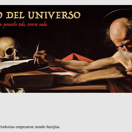
rtodoxias empezaron siendo herejías.