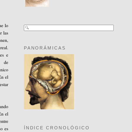
ue lo
r las
onen,
real.
PANORÁMICAS
es e
d de
único
En el
estar
uando
En el
entre
no es
ÍNDICE CRONOLÓGICO