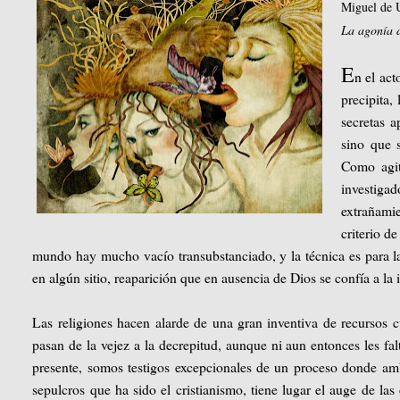
Miguel d
La agonía d
E
n el act
precipita,
secretas a
sino que s
Como agit
investig
extrañami
criterio d
mundo hay mucho vacío transubstanciado, y la técnica es para la 
en algún sitio, reaparición que en ausencia de Dios se confía a la in
Las religiones hacen alarde de una gran inventiva de recursos
pasan de la vejez a la decrepitud, aunque ni aun entonces les fal
presente, somos testigos excepcionales de un proceso donde a
sepulcros que ha sido el cristianismo, tiene lugar el auge de las