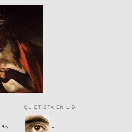
QUIETISTA EN LID
. Hay
+