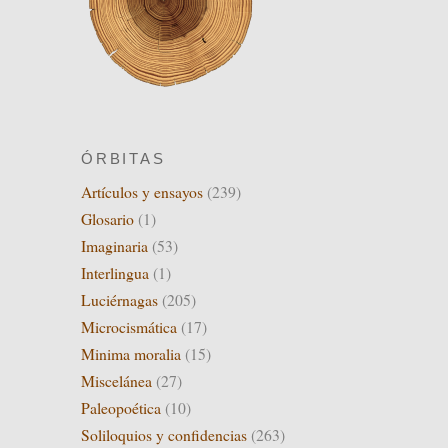
ÓRBITAS
Artículos y ensayos
(239)
Glosario
(1)
Imaginaria
(53)
Interlingua
(1)
Luciérnagas
(205)
Microcismática
(17)
Minima moralia
(15)
Miscelánea
(27)
Paleopoética
(10)
Soliloquios y confidencias
(263)