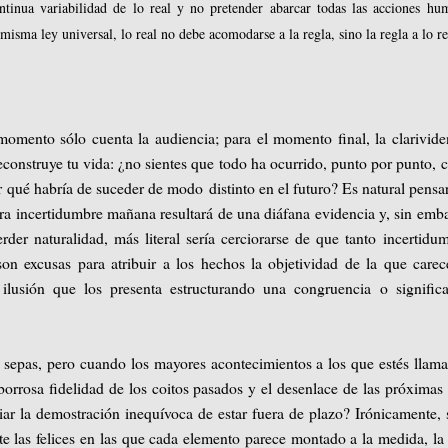
ontinua variabilidad de lo real y no pretender abarcar todas las acciones hu
misma ley universal, lo real no debe acomodarse a la regla, sino la regla a lo re
momento sólo cuenta la audiencia; para el momento final, la clarivide
reconstruye tu vida: ¿no sientes que todo ha ocurrido, punto por punto,
r qué habría de suceder de modo distinto en el futuro? Es natural pensar
ra incertidumbre mañana resultará de una diáfana evidencia y, sin emb
rder naturalidad, más literal sería cerciorarse de que tanto incertidu
on excusas para atribuir a los hechos la objetividad de la que care
 ilusión que los presenta estructurando una congruencia o signific
o sepas, pero cuando los mayores acontecimientos a los que estés llam
borrosa fidelidad de los coitos pasados y el desenlace de las próximas 
r la demostración inequívoca de estar fuera de plazo? Irónicamente, 
te las felices en las que cada elemento parece montado a la medida, la