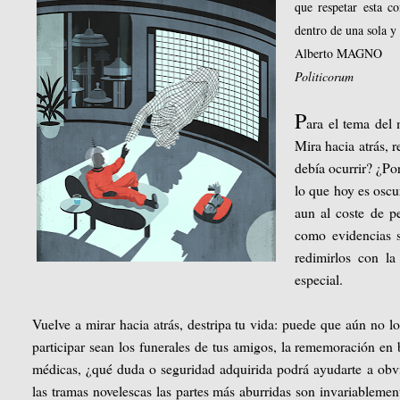
que respetar esta c
dentro de una sola y 
Alberto MAGNO
Politicorum
P
ara el tema del 
Mira hacia atrás, 
debía ocurrir? ¿Po
lo que hoy es oscu
aun al coste de pe
como evidencias s
redimirlos con la
especial.
Vuelve a mirar hacia atrás, destripa tu vida: puede que aún no l
participar sean los funerales de tus amigos, la rememoración en 
médicas, ¿qué duda o seguridad adquirida podrá ayudarte a obvia
las tramas novelescas las partes más aburridas son invariablemen