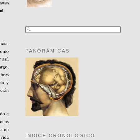
manas
al.
ncia.
 como
PANORÁMICAS
 así,
argo,
mbres
cen y
ación
ado a
citas
si en
ÍNDICE CRONOLÓGICO
 vida