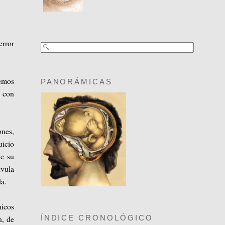
error
emos
PANORÁMICAS
a con
ones,
uicio
de su
lvula
da.
hicos
n, de
ÍNDICE CRONOLÓGICO