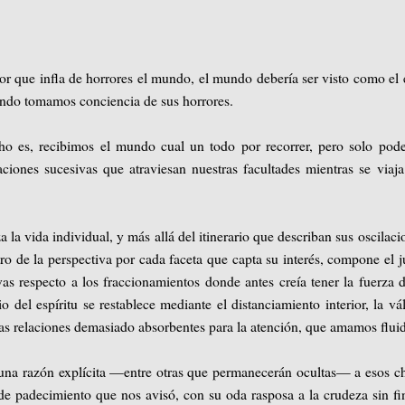
rror que infla de horrores el mundo, el mundo debería ser visto como el 
ando tomamos conciencia de sus horrores.
 es, recibimos el mundo cual un todo por recorrer, pero solo pod
aciones sucesivas que atraviesan nuestras facultades mientras se viaj
la vida individual, y más allá del itinerario que describan sus oscilaci
tro de la perspectiva por cada faceta que capta su interés, compone el j
as respecto a los fraccionamientos donde antes creía tener la fuerza 
io del espíritu se restablece mediante el distanciamiento interior, la vá
 las relaciones demasiado absorbentes para la atención, que amamos flui
e una razón explícita —entre otras que permanecerán ocultas— a esos c
 padecimiento que nos avisó, con su oda rasposa a la crudeza sin fi