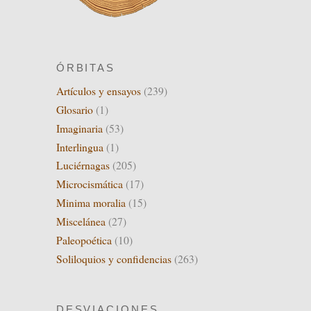
ÓRBITAS
Artículos y ensayos
(239)
Glosario
(1)
Imaginaria
(53)
Interlingua
(1)
Luciérnagas
(205)
Microcismática
(17)
Minima moralia
(15)
Miscelánea
(27)
Paleopoética
(10)
Soliloquios y confidencias
(263)
DESVIACIONES