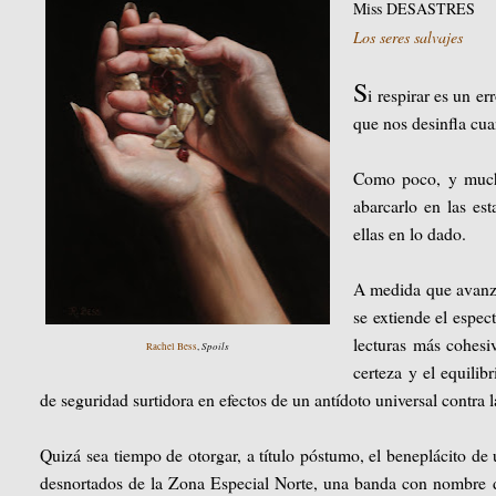
Miss DESASTRES
Los seres salvajes
S
i respirar es un e
que nos desinfla cu
Como poco, y mucho
abarcarlo en las est
ellas en lo dado.
A medida que avanza 
se extiende el espec
lecturas más cohesiv
Spoils
Rachel Bess
,
certeza y el equilibr
de seguridad surtidora en efectos de un antídoto universal contra
Quizá sea tiempo de otorgar, a título póstumo, el beneplácito d
desnortados de la Zona Especial Norte, una banda con nombre de