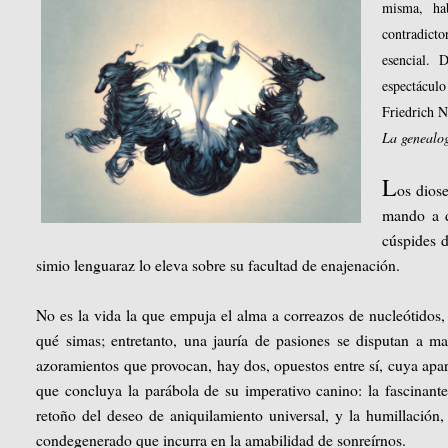
misma, hab
contradict
esencial. 
espectáculo
Friedrich
La genealog
L
os dios
mando a d
cúspides 
simio lenguaraz lo eleva sobre su facultad de enajenación.
No es la vida la que empuja el alma a correazos de nucleótidos, 
qué simas; entretanto, una jauría de pasiones se disputan a ma
azoramientos que provocan, hay dos, opuestos entre sí, cuya apari
que concluya la parábola de su imperativo canino: la fascinant
retoño del deseo de aniquilamiento universal, y la humillación,
condegenerado que incurra en la amabilidad de sonreírnos.