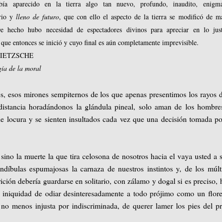
ía aparecido en la tierra algo tan nuevo, profundo, inaudito, enigmá
orio y
lleno de futuro
, que con ello el aspecto de la tierra se modificó de m
De hecho hubo necesidad de espectadores divinos para apreciar en lo jus
 que entonces se inició y cuyo final es aún completamente imprevisible.
 NIETZSCHE
ía de la moral
es, esos mirones sempiternos de los que apenas presentimos los rayos 
istancia horadándonos la glándula pineal, solo aman de los hombre
de locura y se sienten insultados cada vez que una decisión tomada p
sino la muerte la que tira celosona de nosotros hacia el vaya usted a 
ndíbulas espumajosas la carnaza de nuestros instintos y, de los múlt
ción debería guardarse en solitario, con zálamo y dogal si es preciso, 
e iniquidad de odiar desinteresadamente a todo prójimo como un flor
 no menos injusta por indiscriminada, de querer lamer los pies del p