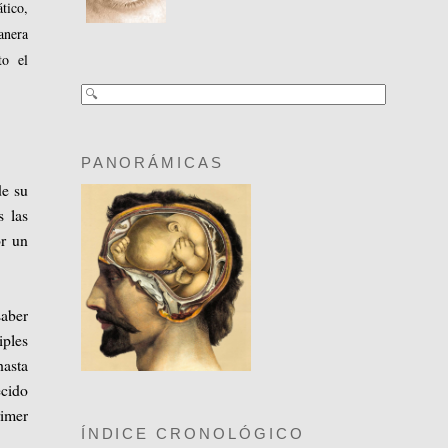
tico,
anera
to el
PANORÁMICAS
de su
s las
or un
saber
iples
hasta
ecido
rimer
ÍNDICE CRONOLÓGICO