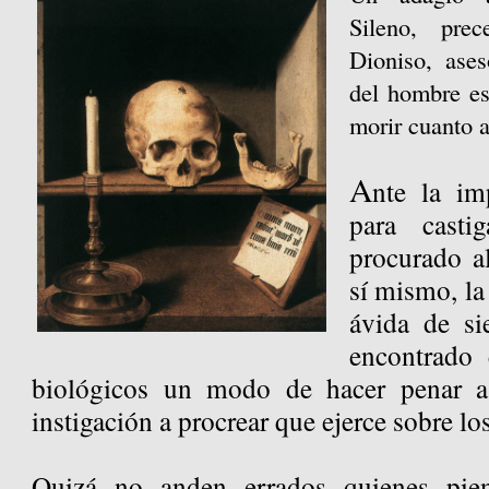
Sileno, pre
Dioniso, ase
del hombre es
morir cuanto a
A
nte la im
para cast
procurado a
sí mismo, la
ávida de si
encontrado
biológicos un modo de hacer penar a
instigación a procrear que ejerce sobre lo
Quizá no anden errados quienes pie