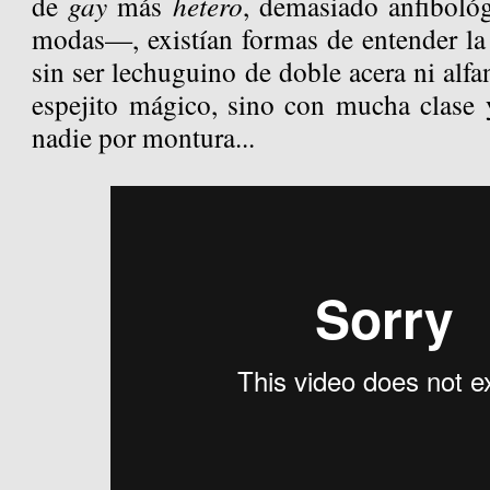
de
gay
más
hetero
, demasiado anfibológ
modas—, existían formas de entender la
sin ser lechuguino de doble acera ni alf
espejito mágico, sino con mucha clase 
nadie por montura...