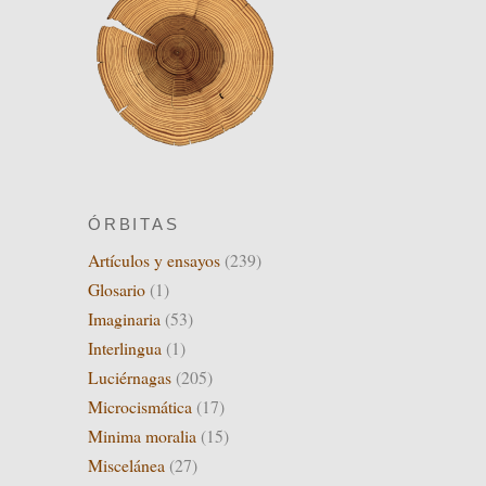
ÓRBITAS
Artículos y ensayos
(239)
Glosario
(1)
Imaginaria
(53)
Interlingua
(1)
Luciérnagas
(205)
Microcismática
(17)
Minima moralia
(15)
Miscelánea
(27)