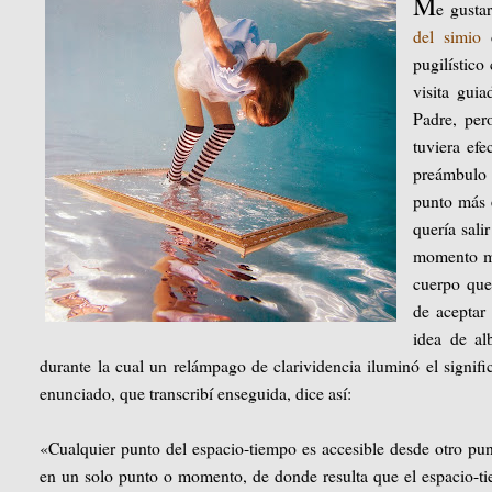
M
e gusta
del simio
c
pugilístico
visita gui
Padre, per
tuviera efe
preámbulo 
punto más 
quería sali
momento me
cuerpo que 
de aceptar
idea de a
durante la cual un relámpago de clarividencia iluminó el signi
enunciado, que transcribí enseguida, dice así:
«Cualquier punto del espacio-tiempo es accesible desde otro pun
en un solo punto o momento, de donde resulta que el espacio-ti