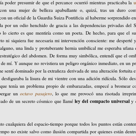
ría poder presumir de que el percance ocurrió mientras practicaba la
u
on una mujer de belleza apabullante o, quizá, tras un duro com
 con un oficial de la Guardia Suiza Pontificia al haberme sorprendido e
ada por un odio henchido de gracia a las dependencias privadas del 
o lo cierto es que mentiría como un poeta. De hecho, para que el s
cto ni siquiera fue necesaria mi intervención consciente: me desperté y
alguno, una linda y protuberante hernia umbilical me esperaba ufana 
estratégico del abdomen. De forma muy simbólica, entendí que el om
r de mí. Y aunque no revistiera un peligro orgánico inmediato, en un p
 sentí dominado por la extrañeza derivada de una alteración fortuita 
desfiguraba la lisura de mi vientre con una adición ridícula. Sólo de
 que tenía un problema propio de embarazadas, empecé a bromear co
lbergar un
octavo pasajero
, lo que me provocó una risotada irrepri
ley del compacto universal
ficado de un secreto cósmico que llamé
y 
to cualquiera del espacio-tiempo porque todos los puntos están conte
empo no existe salvo como ilusión compartida por quienes están dentr