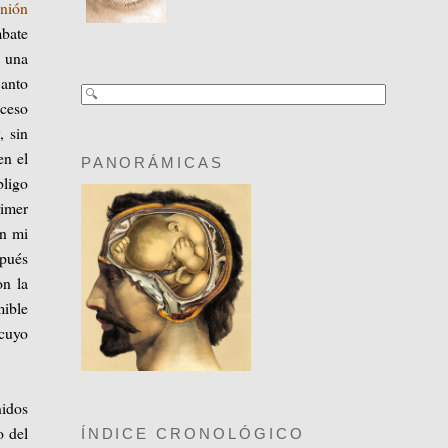
nión
bate
n una
Santo
uceso
, sin
en el
PANORÁMICAS
bligo
rimer
en mi
spués
n la
mible
cuyo
nidos
o del
ÍNDICE CRONOLÓGICO