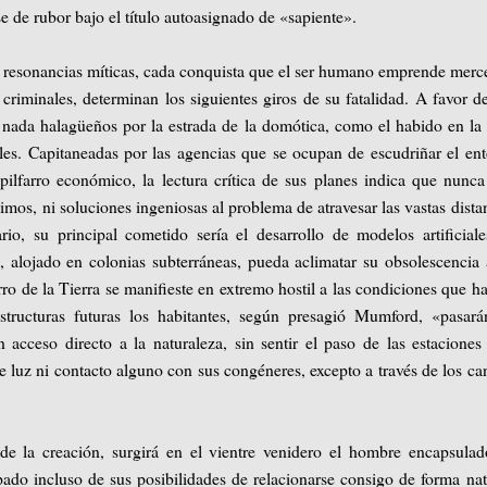
e de rubor bajo el título autoasignado de «sapiente».
de resonancias míticas, cada conquista que el ser humano emprende merc
 criminales, determinan los siguientes giros de su fatalidad. A favor d
 nada halagüeños por la estrada de la domótica, como el habido en la
ales. Capitaneadas por las agencias que se ocupan de escudriñar el en
pilfarro económico, la lectura crítica de sus planes indica que nunc
mos, ni soluciones ingeniosas al problema de atravesar las vastas dista
rio, su principal cometido sería el desarrollo de modelos artificial
s, alojado en colonias subterráneas, pueda aclimatar su obsolescencia
ro de la Tierra se manifieste en extremo hostil a las condiciones que h
aestructuras futuras los habitantes, según presagió Mumford, «pasar
 acceso directo a la naturaleza, sin sentir el paso de las estaciones
de luz ni contacto alguno con sus congéneres, excepto a través de los ca
e la creación, surgirá en el vientre venidero el hombre encapsulad
rpado incluso de sus posibilidades de relacionarse consigo de forma nat