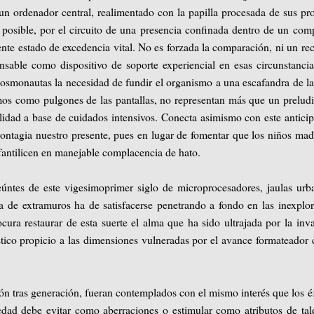
n ordenador central, realimentado con la papilla procesada de sus pr
 posible, por el circuito de una presencia confinada dentro de un com
ente estado de excedencia vital. No es forzada la comparación, ni un re
ensable como dispositivo de soporte experiencial en esas circunstanci
 cosmonautas la necesidad de fundir el organismo a una escafandra de l
mos como pulgones de las pantallas, no representan más que un prelud
lidad a base de cuidados intensivos. Conecta asimismo con este antici
 contagia nuestro presente, pues en lugar de fomentar que los niños ma
antilicen en manejable complacencia de hato.
seúntes de este vigesimoprimer siglo de microprocesadores, jaulas urb
a de extramuros ha de satisfacerse penetrando a fondo en las inexplo
ocura restaurar de esta suerte el alma que ha sido ultrajada por la inv
tico propicio a las dimensiones vulneradas por el avance formateador 
ción tras generación, fueran contemplados con el mismo interés que los é
iedad debe evitar como aberraciones o estimular como atributos de tal