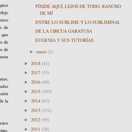
opios
PÍXIDE AQUÍ, LEJOS DE TODO, RANCHO
plejo
DE MÍ
curso
ENTRE LO SUBLIME Y LO SUBLIMINAL
as de
DE LA UBICUA GARATUSA
a que
EUGENIA Y SUS TUTORÍAS
io de
po de
enero
(2)
►
duren
2018
(41)
►
2017
(33)
►
anas,
2016
(48)
►
radas
2015
(103)
►
asión
2014
(83)
de la
►
2013
(151)
►
2012
(95)
►
xitos
2011
(28)
►
ento.