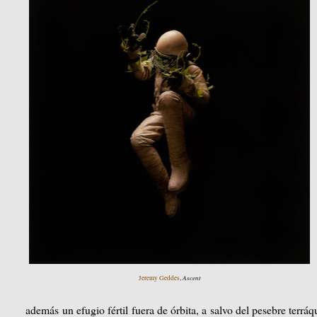
Ascent
Jeremy Geddes
,
además un efugio fértil fuera de órbita, a salvo del pesebre terr