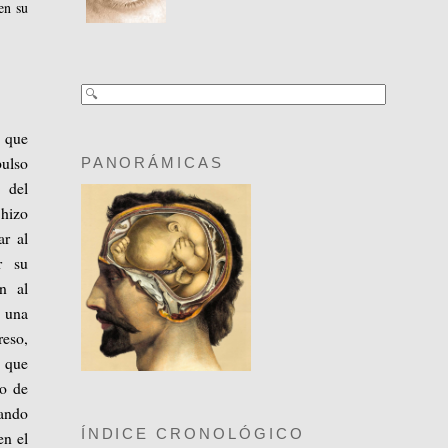
en su
a que
pulso
PANORÁMICAS
 del
 hizo
ar al
r su
n al
a una
reso,
 que
io de
cando
ÍNDICE CRONOLÓGICO
en el