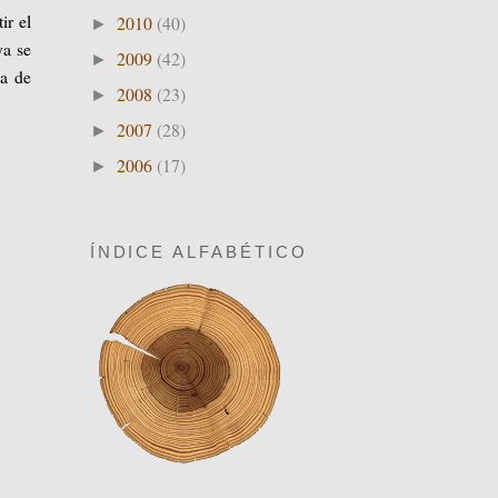
ir el
2010
(40)
►
ya se
2009
(42)
►
da de
2008
(23)
►
2007
(28)
►
2006
(17)
►
ÍNDICE ALFABÉTICO