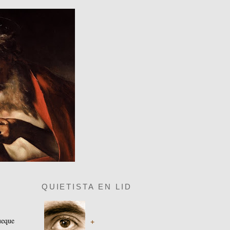
QUIETISTA EN LID
ueque
+