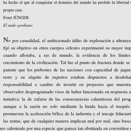
ha hecho el que al conquistar el dominio del mundo ha perdido la libertad 
propia casa.
Ernst JÜNGER
El nudo gordiano
N
o por casualidad, el ambicionado idilio de exploración a ultranz
fijó su objetivo en otros cuerpos celestes experimentó su mayor im
cuando afloraba, a ras de mundo, la evidencia de los límites
crecimiento de la civilización. Tal fue el punto de fractura donde se
patente que los prebostes de las naciones con capacidad de jaque
resto y su séquito de expertos estaban dispuestos a desdeña
responsabilidad a cambio de invertir en proyectos que muestra
observador desprogramado visos de haber funcionado en respuesta 
tentativa: la de zafarse de las consecuencias calamitosas del prog
aunque a la sazón no solo mediante la huida hacia el traspiés
promueven la aceleración bélica de la industria y el trucaje fiduciar
las rentas, que de cualquier manera implican mal por mal, sino bus
áqueo saboteado por una especie que parece tan obstinada en convertirse 