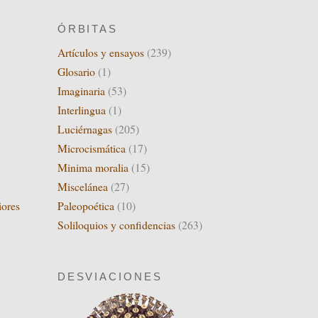
ÓRBITAS
Artículos y ensayos
(239)
Glosario
(1)
Imaginaria
(53)
Interlingua
(1)
Luciérnagas
(205)
Microcismática
(17)
Minima moralia
(15)
Miscelánea
(27)
Paleopoética
(10)
iores
Soliloquios y confidencias
(263)
DESVIACIONES