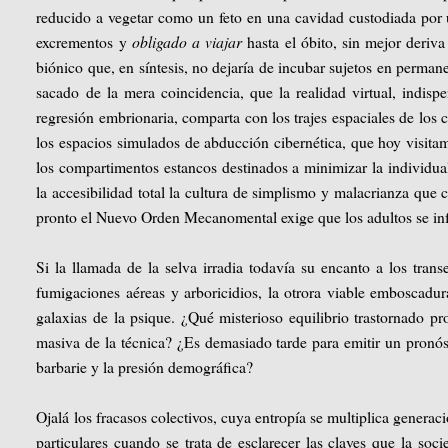
reducido a vegetar como un feto en una cavidad custodiada por u
excrementos y
obligado a viajar
hasta el óbito, sin mejor deriva
biónico que, en síntesis, no dejaría de incubar sujetos en perman
sacado de la mera coincidencia, que la realidad virtual, indisp
regresión embrionaria, comparta con los trajes espaciales de los
los espacios simulados de abducción cibernética, que hoy visita
los compartimentos estancos destinados a minimizar la individua
la accesibilidad total la cultura de simplismo y malacrianza que
pronto el Nuevo Orden Mecanomental exige que los adultos se inf
Si la llamada de la selva irradia todavía su encanto a los tran
fumigaciones aéreas y arboricidios, la otrora viable emboscadur
galaxias de la psique. ¿Qué misterioso equilibrio trastornado pr
masiva de la técnica? ¿Es demasiado tarde para emitir un pronós
barbarie y la presión demográfica?
Ojalá los fracasos colectivos, cuya entropía se multiplica genera
particulares cuando se trata de esclarecer las claves que la soc