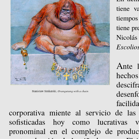
tiene v
tiempos
tiene pr
Nicol
Escolios
A
nte 
hecho
descif
desen
Orangutang with a chain
Stanislaw Szukalski,
facil
corporativa miente al servicio de las
sofisticadas hoy como lucrativas 
pronominal en el complejo de produc