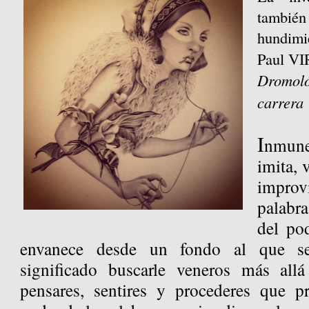
tambié
hundimi
Paul VI
Dromol
carrera
I
nmune
imita, 
improv
palabra
del po
envanece desde un fondo al que se
significado buscarle veneros más all
pensares, sentires y procederes que p