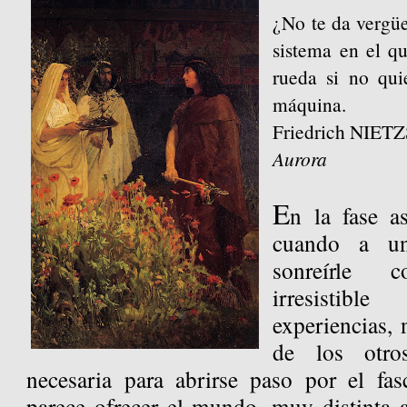
¿No te da vergü
sistema en el q
rueda si no qui
máquina.
Friedrich NIET
Aurora
E
n la fase a
cuando a un
sonreírle 
irresistib
experiencias, 
de los otro
necesaria para abrirse paso por el fasc
parece ofrecer el mundo, muy distinta a