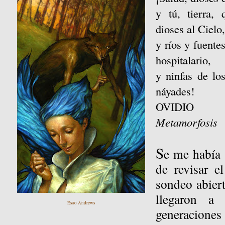
y tú, tierra,
dioses al Cielo,
y ríos y fuente
hospitalario,
y ninfas de lo
náyades!
OVIDIO
Metamorfosis
S
e me había
de revisar e
sondeo abier
llegaron a 
Esao Andrews
generaciones