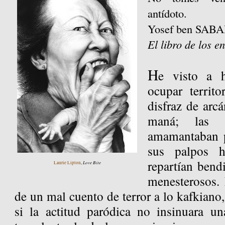
antídoto.
Yosef ben SAB
El libro de los e
H
e visto a h
ocupar territo
disfraz de arc
maná; las 
amamantaban p
sus palpos h
repartían bendi
Love Bite
Laurie Lipton
,
menesterosos. 
de un mal cuento de terror a lo kafkiano,
si la actitud paródica no insinuara u