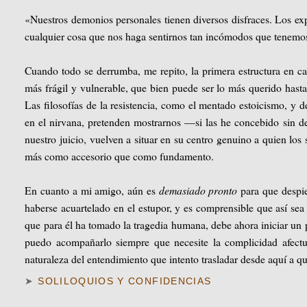
«Nuestros demonios personales tienen diversos disfraces. Los
cualquier cosa que nos haga sentirnos tan incómodos que tenemo
Cuando todo se derrumba, me repito, la primera estructura en ca
más frágil y vulnerable, que bien puede ser lo más querido hast
Las filosofías de la resistencia, como el mentado estoicismo, y 
en el nirvana, pretenden mostrarnos —si las he concebido sin d
nuestro juicio, vuelven a situar en su centro genuino a quien los 
más como accesorio que como fundamento.
En cuanto a mi amigo, aún es
demasiado pronto
para que despie
haberse acuartelado en el estupor, y es comprensible que así sea
que para él ha tomado la tragedia humana, debe ahora iniciar un 
puedo acompañarlo siempre que necesite la complicidad afectuo
naturaleza del entendimiento que intento trasladar desde aquí a q
➤
SOLILOQUIOS Y CONFIDENCIAS