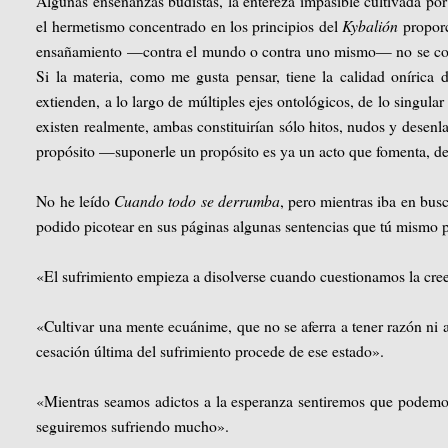
Algunas enseñanzas budistas, la entereza impasible cultivada por 
el hermetismo concentrado en los principios del
Kybalión
proporc
ensañamiento —contra el mundo o contra uno mismo— no se cons
Si la materia, como me gusta pensar, tiene la calidad onírica 
extienden, a lo largo de múltiples ejes ontológicos, de lo singular 
existen realmente, ambas constituirían sólo hitos, nudos y dese
propósito —suponerle un propósito es ya un acto que fomenta, d
No he leído
Cuando todo se derrumba
, pero mientras iba en bus
podido picotear en sus páginas algunas sentencias que tú mismo 
«El sufrimiento empieza a disolverse cuando cuestionamos la cree
«Cultivar una mente ecuánime, que no se aferra a tener razón ni a 
cesación última del sufrimiento procede de ese estado».
«Mientras seamos adictos a la esperanza sentiremos que podemos
seguiremos sufriendo mucho».