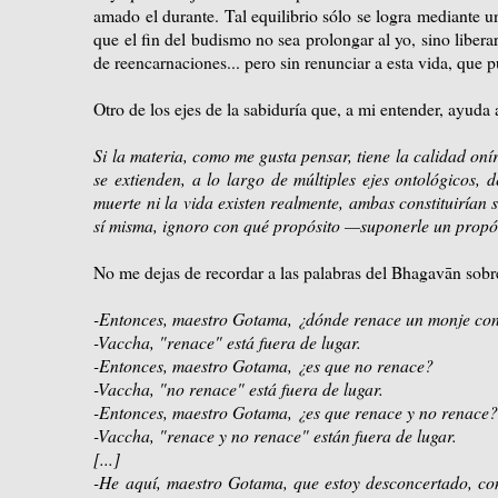
amado el durante. Tal equilibrio sólo se logra mediante u
que el fin del budismo no sea prolongar al yo, sino libera
de reencarnaciones... pero sin renunciar a esta vida, que
Otro de los ejes de la sabiduría que, a mi entender, ayuda
Si la materia, como me gusta pensar, tiene la calidad on
se extienden, a lo largo de múltiples ejes ontológicos, d
muerte ni la vida existen realmente, ambas constituirían
sí misma, ignoro con qué propósito —suponerle un propósi
No me dejas de recordar a las palabras del Bhagavān sobre 
-Entonces, maestro Gotama, ¿dónde renace un monje con 
-Vaccha, "renace" está fuera de lugar.
-Entonces, maestro Gotama, ¿es que no renace?
-Vaccha, "no renace" está fuera de lugar.
-Entonces, maestro Gotama, ¿es que renace y no renace
-Vaccha, "renace y no renace" están fuera de lugar.
[...]
-He aquí, maestro Gotama, que estoy desconcertado, con