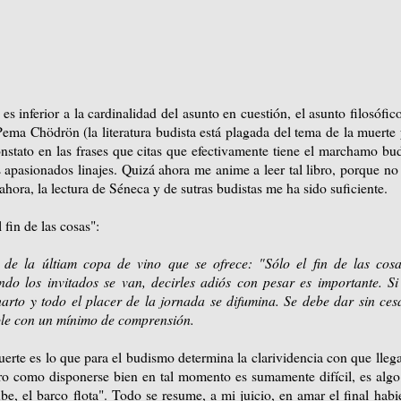
 inferior a la cardinalidad del asunto en cuestión, el asunto filosófic
Pema Chödrön (la literatura budista está plagada del tema de la muerte
onstato en las frases que citas que efectivamente tiene el marchamo bud
 apasionados linajes. Quizá ahora me anime a leer tal libro, porque no
hora, la lectura de Séneca y de sutras budistas me ha sido suficiente.
fin de las cosas":
 de la últiam copa de vino que se ofrece: "Sólo el fin de las cos
o los invitados se van, decirles adiós con pesar es importante. Si
harto y todo el placer de la jornada se difumina. Se debe dar sin ces
ble con un mínimo de comprensión.
erte es lo que para el budismo determina la clarividencia con que lle
ro como disponerse bien en tal momento es sumamente difícil, es alg
e, el barco flota". Todo se resume, a mi juicio, en amar el final hab