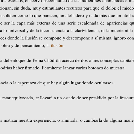
los estoicos, el acervo psiconáutico de las tradiciones chamánicas e in
ionan, sin duda, muy estimulantes recursos para que el dolor, el miedo
oliden como lo que parecen, un atolladero y nada más que un atolla
de ser la capa más externa de una serie escalonada de apariencias q
a lo universal y de la inconsciencia a la clarividencia, ni la muerte ni la
nlaces donde la ilusión se compone y descompone a sí misma, ignoro co
e obra y de pensamiento, la
ilusión
.
ca del enfoque de Pema Chödrön acerca de dos o tres conceptos capital
podrías haber firmado. Permíteme lanzar varios botones de muestra:
ncia o la esperanza de que hay algún lugar donde ocultarse».
estar equivocada, te llevará a un estado de ser presidido por la frescur
 matizar nuestra experiencia, o animarla, o cambiarla de alguna mane