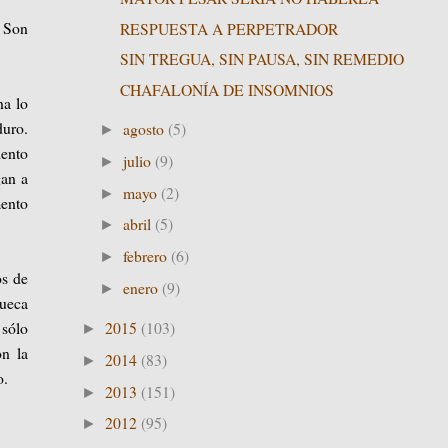
. Son
RESPUESTA A PERPETRADOR
SIN TREGUA, SIN PAUSA, SIN REMEDIO
CHAFALONÍA DE INSOMNIOS
na lo
duro.
agosto
(5)
►
iento
julio
(9)
►
gan a
mayo
(2)
►
mento
abril
(5)
►
febrero
(6)
►
os de
enero
(9)
►
mueca
2015
(103)
 sólo
►
on la
2014
(83)
►
o.
2013
(151)
►
2012
(95)
►