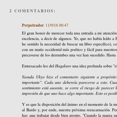
2 COMENTARIOS:
Perpetrador
11/9/16 00:47
El gran honor de merecer toda una entrada a mi atención es
excelencia, a decir de algunos. Yo, que no había leído a 
he sentido la necesidad de buscar un libro específico), c
con un matiz occidental más poético y fácil para nuestros
precaverse de los derrumbes una vez han sucedido. Hasta a
Entresacado leo del
Hagakure
una idea profunda sobre "el 
Yasuda Ukyo hizo el comentario siguiente a propósito
importante". Cada uno debereía parecerse a esto. Cuand
sentimiento está ausente, se corre el riesgo de parecer 
impresión de que uno hace algo importante. Esto es posi
Y es que la disposición del ánimo en el momento de la mu
al Bardo y, por ende, nuestra próxima reencarnación. Pe
hay que trabajar desde bien pronto. "Cuando la marea sub