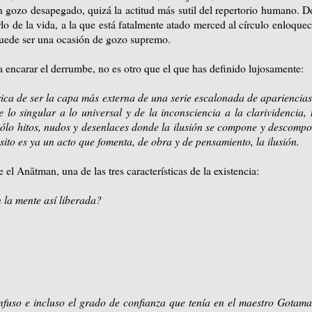
n gozo desapegado, quizá la actitud más sutil del repertorio humano. D
rlo de la vida, a la que está fatalmente atado merced al círculo enloque
 puede ser una ocasión de gozo supremo.
 a encarar el derrumbe, no es otro que el que has definido lujosamente:
írica de ser la capa más externa de una serie escalonada de apariencia
e lo singular a lo universal y de la inconsciencia a la clarividencia, 
 sólo hitos, nudos y desenlaces donde la ilusión se compone y descomp
to es ya un acto que fomenta, de obra y de pensamiento, la ilusión.
el Anātman, una de las tres características de la existencia:
la mente así liberada?
?
fuso e incluso el grado de confianza que tenía en el maestro Gotam