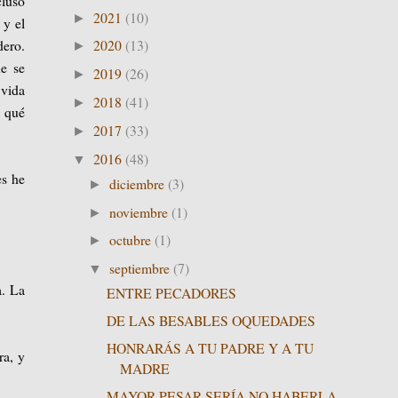
cluso
2021
(10)
►
 y el
dero.
2020
(13)
►
ue se
2019
(26)
►
 vida
2018
(41)
►
n qué
2017
(33)
►
2016
(48)
▼
es he
diciembre
(3)
►
noviembre
(1)
►
octubre
(1)
►
septiembre
(7)
▼
a. La
ENTRE PECADORES
DE LAS BESABLES OQUEDADES
HONRARÁS A TU PADRE Y A TU
ra, y
MADRE
MAYOR PESAR SERÍA NO HABERLA