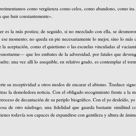
 experimentamos como vergüenza como celos, como abandono, como ira
s que huir constantemente».
er es la más postiza; de seguido, si no mezclado con ella, se desmoro
a ese momento; no queda en pie necesariamente lo mejor, sino lo más 
de la aceptación, como el quietismo o las escuelas vinculadas al vaciam
esnortarme— que los embates de la adversidad, por fatales que deven
sufre; una vez allí lo asequible, en relativo grado, es contemplar el tor
rte su receptividad a otros modos de encarar el abismo. Trasluce sign
 tras la demoledora noticia. Con el obligado recogimiento frente a la 
proceso de decantación de su periplo biográfico. Con el yo desleído, yo
sa de otro náufrago, una fidelidad que guarda bastante similitud c
uienes todavía son capaces de expandirse con gentileza y altura de ánim