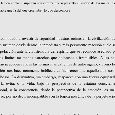
a temen como si supieran con certeza que representa el mayor de los males. ¿
able que la del que cree saber lo que desconoce?
omodado a revestir de seguridad nuestras rutinas en la civilización ac
o irrumpe desde dentro la inmediata y más persistente reacción suele s
upefacción ante la claustrofobia del espíritu que se reconoce asediado p
os límites no menos estrechos que dolorosos e irremisibles. A las he
iencia acuden raudas las formas más extremas de autoengaño, y como l
ión nos hace netamente infelices, es fácil creer que aquello que nos 
hosos. La disyuntiva, sin embargo, reaparece con una fuerza equipara
 la evita: o la vida, bajo la perspectiva de la criatura conscient
ral, o la consciencia, desde la perspectiva de la creación, es un
so, por no decir incompatible con la lógica mecánica de la perpetuaci