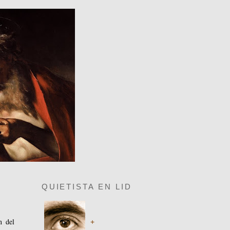
QUIETISTA EN LID
n del
+