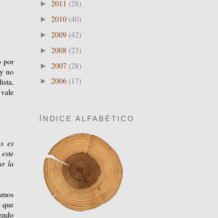
2011
(28)
►
2010
(40)
►
2009
(42)
►
2008
(23)
►
o por
2007
(28)
►
 y no
2006
(17)
ista,
►
 vale
ÍNDICE ALFABÉTICO
as es
 este
ar la
gamos
o que
iendo