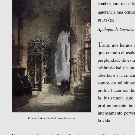
hombre, casi todos l
ignorancia más censur
PLATÓN
Apología de Sócrates
T
anto nos hemos ac
que cuando el asalt
perplejidad, de est
arbitrariedad de un
abiertas en la conc
somos en tal situac
podría hacernos dic
la insistencia que
profundamente inmo
intensamente perver
She Will Come Tomorrow
Edwin Deakin,
la vida.