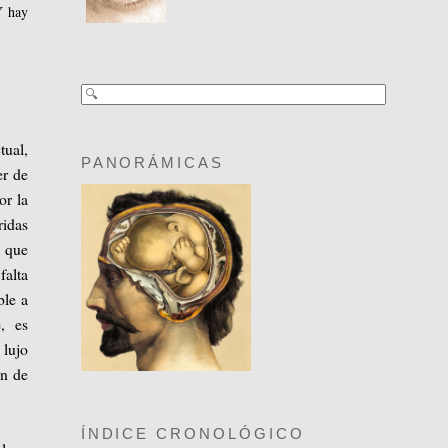
Y hay
tual,
PANORÁMICAS
er de
or la
ridas
o que
falta
ble a
e, es
 lujo
ón de
ÍNDICE CRONOLÓGICO