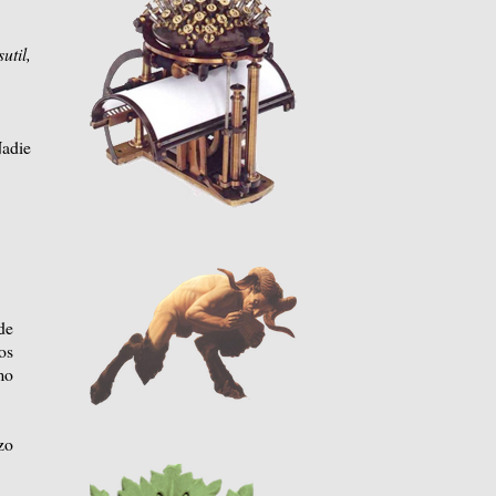
util,
Nadie
de
os
mo
zo