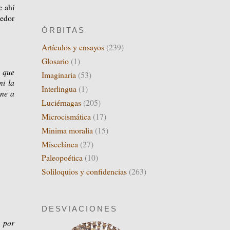
e ahí
cedor
ÓRBITAS
Artículos y ensayos
(239)
Glosario
(1)
s que
Imaginaria
(53)
ni la
Interlingua
(1)
one a
Luciérnagas
(205)
Microcismática
(17)
Minima moralia
(15)
Miscelánea
(27)
Paleopoética
(10)
Soliloquios y confidencias
(263)
DESVIACIONES
a por