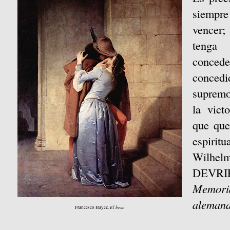
siempre
vencer;
tenga
concede
conce
supremo
la vict
que que
espiritua
Wilhe
DEVRI
Memor
aleman
El beso
Francesco Hayez,