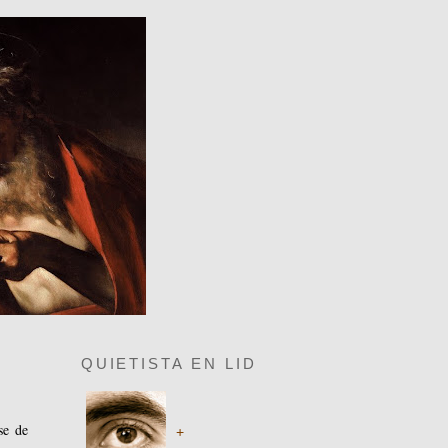
QUIETISTA EN LID
se de
+