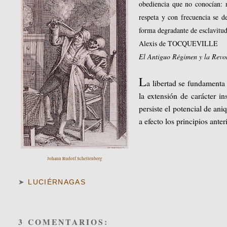
obediencia que no conocían: n
respeta y con frecuencia se d
forma degradante de esclavitud
A
lexis de TOCQUEVILLE
El Antiguo Régimen y la Revo
L
a libertad se fundamenta
la extensión de carácter i
persiste el potencial de aniq
a efecto los principios anter
Johann Rudolf Schellenberg
➤
LUCIÉRNAGAS
3 COMENTARIOS: