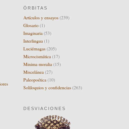
ÓRBITAS
Artículos y ensayos
(239)
Glosario
(1)
Imaginaria
(53)
Interlingua
(1)
Luciérnagas
(205)
Microcismática
(17)
Minima moralia
(15)
Miscelánea
(27)
Paleopoética
(10)
iores
Soliloquios y confidencias
(263)
DESVIACIONES