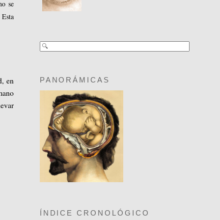
no se
 Esta
d, en
PANORÁMICAS
umano
levar
ÍNDICE CRONOLÓGICO