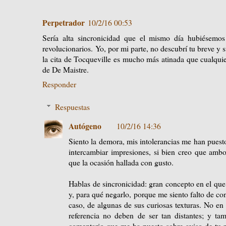
Perpetrador
10/2/16 00:53
Sería alta sincronicidad que el mismo día hubiésemos 
revolucionarios. Yo, por mi parte, no descubrí tu breve y 
la cita de Tocqueville es mucho más atinada que cualquiera
de De Maistre.
Responder
Respuestas
Autógeno
10/2/16 14:36
Siento la demora, mis intolerancias me han puest
intercambiar impresiones, si bien creo que amb
que la ocasión hallada con gusto.
Hablas de sincronicidad: gran concepto en el que
y, para qué negarlo, porque me siento falto de c
caso, de algunas de sus curiosas texturas. No en 
referencia no deben de ser tan distantes; y ta
comentario que me ha puesto sobre aviso de tu p