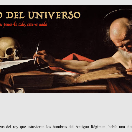
os del rey que estuvieran los hombres del Antiguo Régimen, había una cla