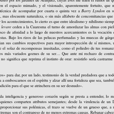
 el espacio mimado, y el visionado, aparentemente fortuito, que 
 técnica de acompañar por cuarta o quinta vez a
Barry Lyndon
en s
na, mas elocuente naturaleza, o sin más alfabeto de concomitancias que 
 los acontecimientos, lo cierto es que entre idealismo y nihilismo siemp
 levare
ceden a la Cuaresma el turno de amordazar las almas con piel
esco de afinidad a lo largo de nuestros acercamientos es la vocación 
istas. Bajo los rizos de las pelucas perfumadas y las muecas de gárgo
udian sus cambios respectivos para mayor introspección de sí mismos, 
e el solaz de recompensas inusitadas, como el poliedro de tus romanz
s más variados goznes de su ser… Que ante mi rechazo de contra
o significa que reprima el instinto de orar: resistirlo sería castrarme 
ios» para dar, por un lado, testimonio de la verdad predadora que a tod
da a emboscarnos en el espíritu y alzar allí una fortaleza que sea, tambié
dición para el que se atrinchera en su ser desnudo».
 inteligencia y generoso corazón según se presta a entender, lo m
uienes comparten atributos semejantes; desde la virulencia de un 
 proporcionar sus polémicas, el trazo se vuelve de un grueso que, a 
s extremas son el contrapeso de no menos extremas causas. Rebanar cabez