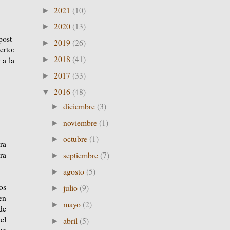
2021
(10)
►
2020
(13)
►
post-
2019
(26)
►
erto:
2018
(41)
 a la
►
2017
(33)
►
2016
(48)
▼
diciembre
(3)
►
noviembre
(1)
►
octubre
(1)
►
ra
ra
septiembre
(7)
►
agosto
(5)
►
os
julio
(9)
►
en
mayo
(2)
►
de
el
abril
(5)
►
ue