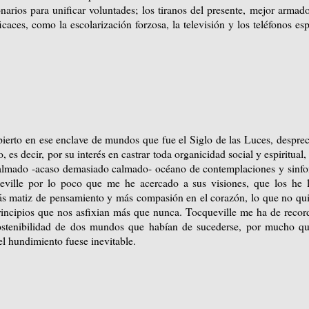
narios para unificar voluntades; los tiranos del presente, mejor armado
aces, como la escolarización forzosa, la televisión y los teléfonos esp
pierto en ese enclave de mundos que fue el Siglo de las Luces, despre
 es decir, por su interés en castrar toda organicidad social y espiritual,
lmado -acaso demasiado calmado- océano de contemplaciones y sinfo
ville por lo poco que me he acercado a sus visiones, que los he l
s matiz de pensamiento y más compasión en el corazón, lo que no qui
rincipios que nos asfixian más que nunca. Tocqueville me ha de recor
sostenibilidad de dos mundos que habían de sucederse, por mucho q
l hundimiento fuese inevitable.