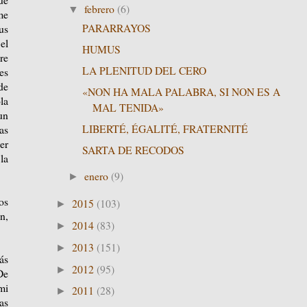
febrero
(6)
▼
me
PARARRAYOS
us
el
HUMUS
re
LA PLENITUD DEL CERO
es
de
«NON HA MALA PALABRA, SI NON ES A
la
MAL TENIDA»
un
LIBERTÉ, ÉGALITÉ, FRATERNITÉ
as
er
SARTA DE RECODOS
la
enero
(9)
►
os
2015
(103)
►
n,
2014
(83)
►
2013
(151)
►
ás
2012
(95)
►
De
mi
2011
(28)
►
as