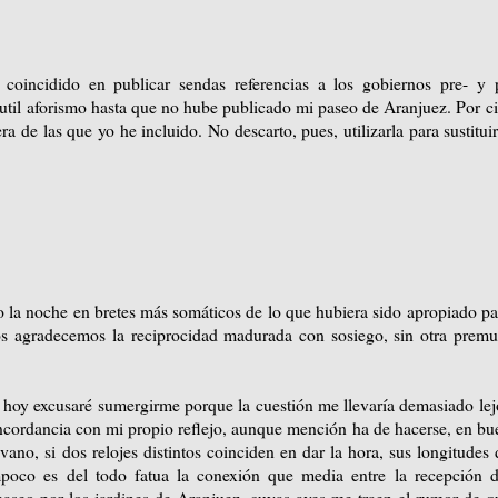
coincidido en publicar sendas referencias a los gobiernos pre- y 
sutil aforismo hasta que no hube publicado mi paseo de Aranjuez. Por ci
 de las que yo he incluido. No descarto, pues, utilizarla para sustituir
o la noche en bretes más somáticos de lo que hubiera sido apropiado pa
os agradecemos la reciprocidad madurada con sosiego, sin otra premu
 hoy excusaré sumergirme porque la cuestión me llevaría demasiado lej
oncordancia con mi propio reflejo, aunque mención ha de hacerse, en bu
vano, si dos relojes distintos coinciden en dar la hora, sus longitudes 
mpoco es del todo fatua la conexión que media entre la recepción d
aseo por los jardines de Aranjuez, cuyas aves me traen el rumor de q