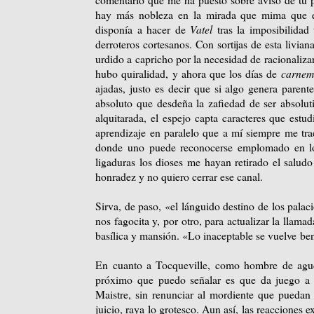
hay más nobleza en la mirada que mima que en
disponía a hacer de
Vatel
tras la imposibilidad
derroteros cortesanos. Con sortijas de esta livia
urdido a capricho por la necesidad de racionalizar
hubo quiralidad, y ahora que los días de
carnem
ajadas, justo es decir que si algo genera parent
absoluto que desdeña la zafiedad de ser absolut
alquitarada, el espejo capta caracteres que est
aprendizaje en paralelo que a mí siempre me tra
donde uno puede reconocerse emplomado en lo
ligaduras los dioses me hayan retirado el saludo n
honradez y no quiero cerrar ese canal.
Sirva, de paso, «el lánguido destino de los palac
nos fagocita y, por otro, para actualizar la llama
basílica y mansión. «Lo inaceptable se vuelve ben
En cuanto a Tocqueville, como hombre de aguda
próximo que puedo señalar es que da juego a q
Maistre, sin renunciar al mordiente que puedan
juicio, raya lo grotesco. Aun así, las reaccione