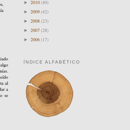
2010
(40)
►
s,
ía
2009
(42)
►
2008
(23)
►
2007
(28)
►
2006
(17)
►
ciado
ÍNDICE ALFABÉTICO
 algo
nías.
eído
ta al
dar a
ue se