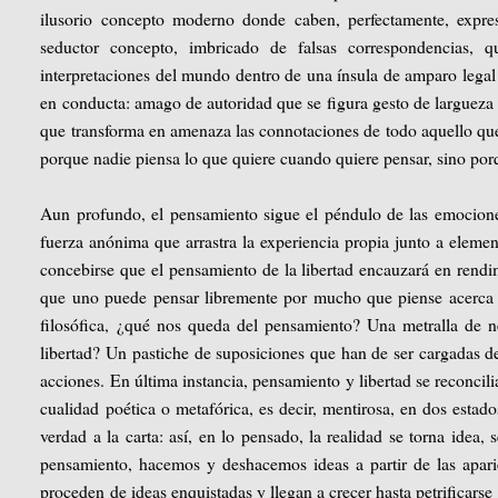
ilusorio concepto moderno donde caben, perfectamente, expre
seductor concepto, imbricado de falsas correspondencias, q
interpretaciones del mundo dentro de una ínsula de amparo legal
en conducta: amago de autoridad que se figura gesto de largueza f
que transforma en amenaza las connotaciones de todo aquello q
porque nadie piensa lo que quiere cuando quiere pensar, sino por
Aun profundo, el pensamiento sigue el péndulo de las emociones
fuerza anónima que arrastra la experiencia propia junto a eleme
concebirse que el pensamiento de la libertad encauzará en rendim
que uno puede pensar libremente por mucho que piense acerca d
filosófica, ¿qué nos queda del pensamiento? Una metralla de n
libertad? Un pastiche de suposiciones que han de ser cargadas de
acciones. En última instancia, pensamiento y libertad se reconci
cualidad poética o metafórica, es decir, mentirosa, en dos esta
verdad a la carta: así, en lo pensado, la realidad se torna idea, 
pensamiento, hacemos y deshacemos ideas a partir de las aparien
proceden de ideas enquistadas y llegan a crecer hasta petrificars