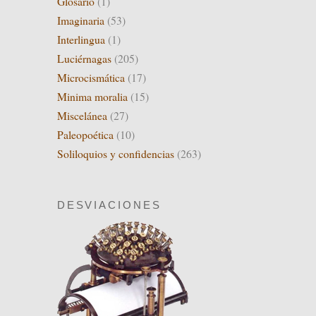
Glosario
(1)
Imaginaria
(53)
Interlingua
(1)
Luciérnagas
(205)
Microcismática
(17)
Minima moralia
(15)
Miscelánea
(27)
Paleopoética
(10)
Soliloquios y confidencias
(263)
DESVIACIONES