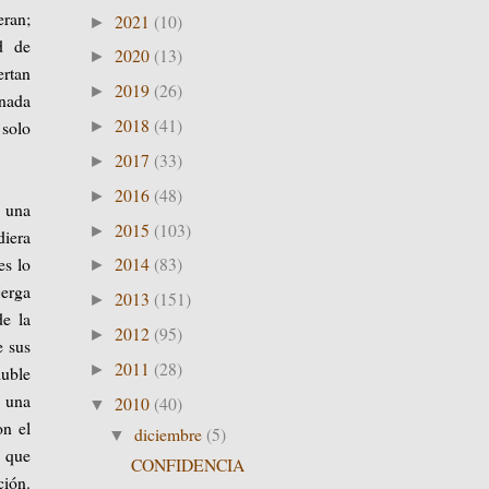
eran;
2021
(10)
►
d de
2020
(13)
►
ertan
2019
(26)
►
anada
2018
(41)
 solo
►
2017
(33)
►
2016
(48)
►
o una
2015
(103)
►
diera
es lo
2014
(83)
►
jerga
2013
(151)
►
de la
2012
(95)
►
e sus
2011
(28)
►
luble
e una
2010
(40)
▼
on el
diciembre
(5)
▼
s que
CONFIDENCIA
ción.