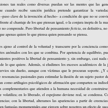
siones tan reales como diversas puedan ser las mentes que las gen
ue cuando recibe sanción jurídica pretende garantizar la varieda
 –paso clave de la invención al hecho– a condición de que no se convi
rente al chantaje de los que piensan igual, o la conjura inepta de la m
ue no comprende. Pero libertad de pensamiento
ficticia
, en definitiva, no
que apenas quiere lo que piensa quien pensando se piensa.
 ajeno al control de la voluntad y transcurre por la conciencia com
ntos anómalos con los que se combina. Por apetencia de equilibrio, pu
ientos positivos la libertad de pensamiento y, sin embargo, casi nada 
e lo que quiere. Además, si eludimos los excesos académicos de la 
ervios sin dueño, aunque con víctimas que le procuran soporte. ¿Y 
 resonancias pasionales para estimular la ilusión de un sujeto pastor d
lian como artilugios psicológicos de afirmación que comparten su indiso
dos complementarios que atienden a la humana necesidad de construirs
se volatiliza; en lo liberado, el espejismo deviene real, se condensa. C
cias; con la libertad, alteramos las apariencias a partir de creencia
e en fantasías monumentales que ejercen sobre nosotros un efecto de suc