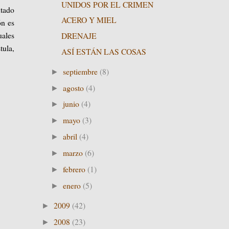
UNIDOS POR EL CRIMEN
ntado
ACERO Y MIEL
ón es
uales
DRENAJE
tula,
ASÍ ESTÁN LAS COSAS
septiembre
(8)
►
agosto
(4)
►
junio
(4)
►
mayo
(3)
►
abril
(4)
►
marzo
(6)
►
febrero
(1)
►
enero
(5)
►
2009
(42)
►
2008
(23)
►