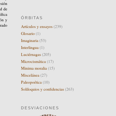
esión
ed de
ífica
ÓRBITAS
ión y
urado
Artículos y ensayos
(239)
Glosario
(1)
Imaginaria
(53)
Interlingua
(1)
Luciérnagas
(205)
Microcismática
(17)
Minima moralia
(15)
Miscelánea
(27)
Paleopoética
(10)
Soliloquios y confidencias
(263)
DESVIACIONES