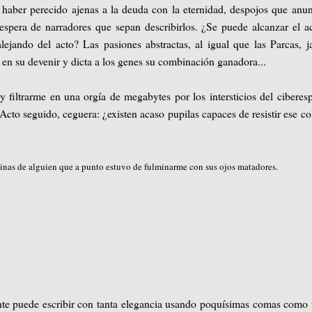
 haber perecido ajenas a la deuda con la eternidad, despojos que anu
espera de narradores que sepan describirlos. ¿Se puede alcanzar el a
jando del acto? Las pasiones abstractas, al igual que las Parcas, 
 en su devenir y dicta a los genes su combinación ganadora...
y filtrarme en una orgía de megabytes por los intersticios del ciberes
cto seguido, ceguera: ¿existen acaso pupilas capaces de resistir ese co
etinas de alguien que a punto estuvo de fulminarme con sus ojos matadores.
te puede escribir con tanta elegancia usando poquísimas comas como 