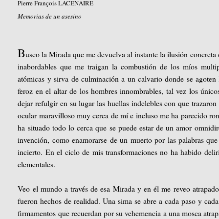
Pierre François LACENAIRE
Memorias de un asesino
B
usco la Mirada que me devuelva al instante la ilusión concreta
inabordables que me traigan la combustión de los míos multi
atómicas y sirva de culminación a un calvario donde se agoten l
feroz en el altar de los hombres innombrables, tal vez los únicos
dejar refulgir en su lugar las huellas indelebles con que trazaro
ocular maravilloso muy cerca de mí e incluso me ha parecido ron
ha situado todo lo cerca que se puede estar de un amor omnidi
invención, como enamorarse de un muerto por las palabras que 
incierto. En el ciclo de mis transformaciones no ha habido deliri
elementales.
Veo el mundo a través de esa Mirada y en él me reveo atrapado
fueron hechos de realidad. Una sima se abre a cada paso y cada p
firmamentos que recuerdan por su vehemencia a una mosca atrapa