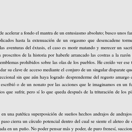
 de acelerar a fondo el mantra de un entusiasmo absoluto; busco unos fa
plicados hasta la extenuación de un orgasmo que desencadene torme
as aventuras del éxtasis, el caso es morir matando y merecer un sacri
 proscritos de la historia por haberle arrancado las costras a la razón
n emblemas prohibidos sobre las olas de los pueblos. He creído ver ese 
dar su clave de acceso mediante el conjuro de un singular disparate q
reccional sin que aún haya logrado desprenderme del regusto amargo 
escribió o de un nonato por las acciones que le imaginamos en un f
os que sufrir, pero sí lo que queda después de la trituración de los pi
 en una patética superposición de sueños hechos andrajos de andrajo
aso cierra un círculo potencial dentro del cual se siente el aleteo de 
da en un puño. No poder pensar más y poder, de puro frenesí, succion