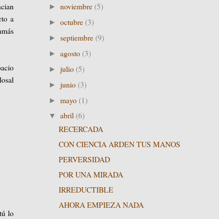
ncian
noviembre
(5)
►
cto a
octubre
(3)
►
jamás
septiembre
(9)
►
agosto
(3)
►
pacio
julio
(5)
►
losal
junio
(3)
►
mayo
(1)
►
abril
(6)
▼
RECERCADA
CON CIENCIA ARDEN TUS MANOS
PERVERSIDAD
POR UNA MIRADA
IRREDUCTIBLE
AHORA EMPIEZA NADA
tú lo