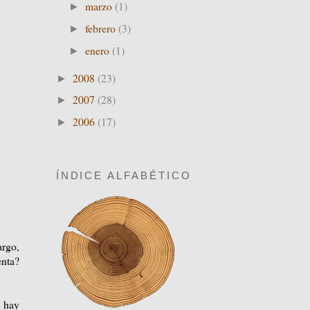
marzo
(1)
►
febrero
(3)
►
enero
(1)
►
2008
(23)
►
2007
(28)
►
2006
(17)
►
ÍNDICE ALFABÉTICO
argo,
enta?
, hay