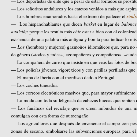
— Los deportistas de élite que a pesar de estar forrados se prosti
— Los señoritos andaluces y los catetos venidos a más que aspira
— Los hombres enamorados hasta el extremo de padecer el
sínd
— Los hispanohablantes que dicen
basket
en lugar de
balonce
audición
porque les resulta más
chic
estar a bien con el coloniza
existencia de una palabra más antigua y bonita para indicar lo m
—
Los
(hombres y mujeres) gazmoños idiomáticos que, para no 
de género («todos y todas», «compañeros y compañeras», «ciudad
— La compañera de curro que insiste en que veas las fotos de bod
— Los policías jóvenes, vigoréxicos y con patillas perfiladas qu
— El mapa de Iberia con el mordisco dado a Portugal.
— Los coches tuneados.
— Los correos electrónicos masivos que, para mayor sufrimiento de
— La moda con toda su feligresía de cabezas huecas que repite
— Los fanáticos del reciclaje que se creen imbuidos de una mi
comulgan con esta forma de autoengaño.
— Los agricultores que después de envenenar el campo con pestic
zonas de secano, embolsarse las subvenciones europeas para el 