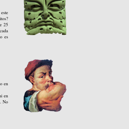
 este
itos?
ce 25
 cada
ro es
 o en
ni en
a. No