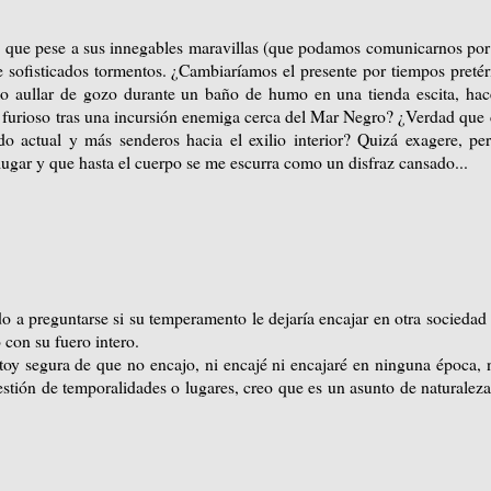
ón que pese a sus innegables maravillas (que podamos comunicarnos por
 sofisticados tormentos. ¿Cambiaríamos el presente por tiempos pretér
o aullar de gozo durante un baño de humo en una tienda escita, ha
o furioso tras una incursión enemiga cerca del Mar Negro? ¿Verdad que
 actual y más senderos hacia el exilio interior? Quizá exagere, pe
lugar y que hasta el cuerpo se me escurra como un disfraz cansado...
 a preguntarse si su temperamento le dejaría encajar en otra sociedad
 con su fuero intero.
y segura de que no encajo, ni encajé ni encajaré en ninguna época, 
estión de temporalidades o lugares, creo que es un asunto de naturalez