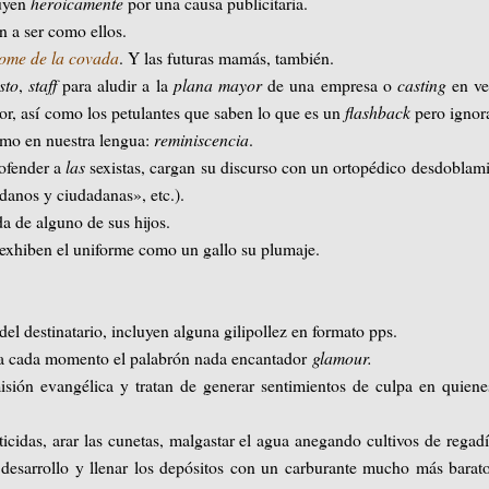
tuyen
heroicamente
por una causa publicitaria.
n a ser como ellos.
rome de la covada
. Y las futuras mamás, también.
sto
,
staff
para aludir a la
plana mayor
de una empresa o
casting
en ve
dor, así como los petulantes que saben lo que es un
flashback
pero ignor
ismo en nuestra lengua:
reminiscencia
.
ofender a
las
sexistas, cargan su discurso con un ortopédico desdoblam
anos y ciudadanas», etc.).
a de alguno de sus hijos.
e exhiben el uniforme como un gallo su plumaje.
l destinatario, incluyen alguna gilipollez en formato pps.
n a cada momento el palabrón nada encantador
glamour.
sión evangélica y tratan de generar sentimientos de culpa en quien
idas, arar las cunetas, malgastar el agua anegando cultivos de regad
desarrollo y llenar los depósitos con un carburante mucho más barat