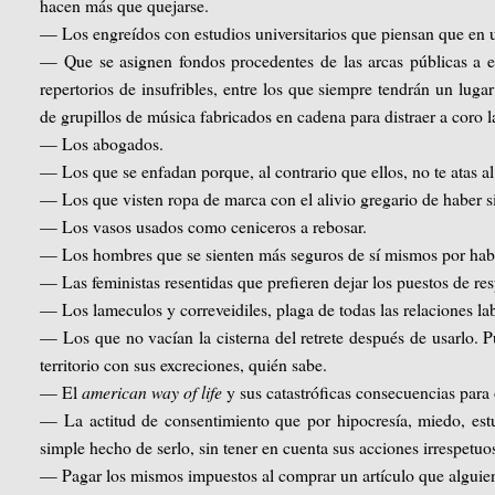
hacen más que quejarse.
— Los engreídos con estudios universitarios que piensan que en un
— Que se asignen fondos procedentes de las arcas públicas a esa
repertorios de insufribles, entre los que siempre tendrán un lug
de grupillos de música fabricados en cadena para distraer a coro 
— Los abogados.
— Los que se enfadan porque, al contrario que ellos, no te atas a
— Los que visten ropa de marca con el alivio gregario de haber 
— Los vasos usados como ceniceros a rebosar.
— Los hombres que se sienten más seguros de sí mismos por haber
— Las feministas resentidas que prefieren dejar los puestos de re
— Los lameculos y correveidiles, plaga de todas las relaciones la
— Los que no vacían la cisterna del retrete después de usarlo. 
territorio con sus excreciones, quién sabe.
— El
american way of life
y sus catastróficas consecuencias para 
— La actitud de consentimiento que por hipocresía, miedo, estu
simple hecho de serlo, sin tener en cuenta sus acciones irrespetuo
— Pagar los mismos impuestos al comprar un artículo que alguien