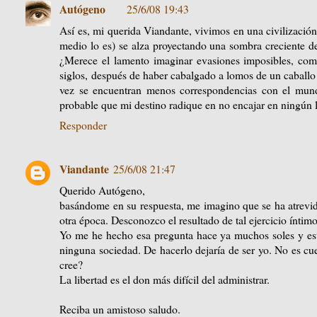
Autógeno
25/6/08 19:43
Así es, mi querida Viandante, vivimos en una civilizaci
medio lo es) se alza proyectando una sombra creciente de
¿Merece el lamento imaginar evasiones imposibles, com
siglos, después de haber cabalgado a lomos de un caball
vez se encuentran menos correspondencias con el mundo
probable que mi destino radique en no encajar en ningún 
Responder
Viandante
25/6/08 21:47
Querido Autógeno,
basándome en su respuesta, me imagino que se ha atrevido
otra época. Desconozco el resultado de tal ejercicio íntimo
Yo me he hecho esa pregunta hace ya muchos soles y esto
ninguna sociedad. De hacerlo dejaría de ser yo. No es cu
cree?
La libertad es el don más difícil del administrar.
Reciba un amistoso saludo.