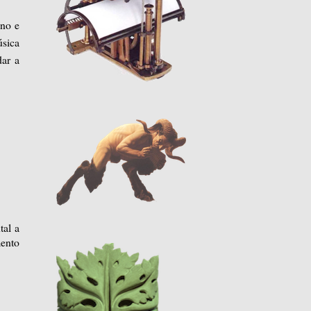
ano e
úsica
dar a
tal a
mento