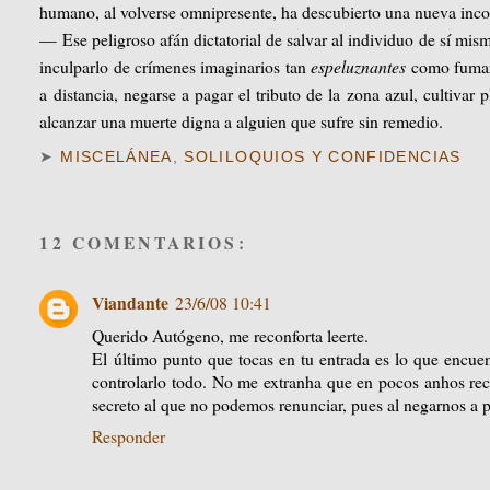
humano, al volverse omnipresente, ha descubierto una nueva incon
— Ese peligroso afán dictatorial de salvar al individuo de sí mis
inculparlo de crímenes imaginarios tan
espeluznantes
como fumar e
a distancia, negarse a pagar el tributo de la zona azul, cultiva
alcanzar una muerte digna a alguien que sufre sin remedio.
➤
MISCELÁNEA
,
SOLILOQUIOS Y CONFIDENCIAS
12 COMENTARIOS:
Viandante
23/6/08 10:41
Querido Autógeno, me reconforta leerte.
El último punto que tocas en tu entrada es lo que encue
controlarlo todo. No me extranha que en pocos anhos rec
secreto al que no podemos renunciar, pues al negarnos a pa
Responder