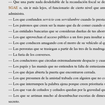
— Que una parte nada desdeñable de la recaudación fiscal se dest
SGAE
o, sin ir más lejos, el funcionario de cierto nivel que a
administra.
— Los que confunden
servicio
con
servidumbre
cuando lo presta
— Los patronos que creen ser la mano que da de comer cuando en
— Las entidades bancarias que se consideran dueñas de tus ahorr
— Los que aprovechan el acceso público a un foro para insultar a d
— Los que conducen amagando con el morro de su vehículo al qu
— Las peroratas que se trasiegan a partir de las tres de la madruga
— La furia de los conversos.
— Los conductores que circulan extremadamente despacio y cuan
— Los papás y las mamás que no entienden tu falta de entusiasmo
— Los que dejan abierta la puerta que encontraron cerrada.
— Los que presumen de la amistad trabada con alguien que no co
— Los que interrumpen la palabra ajena porque creen prioritaria su
— Los que van de ceñudos y ceñudos quedan por la gravedad que
— Los que se arriman mucho al desembuchar escorias de dimes y
secreto.