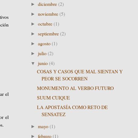
diciembre
(2)
►
noviembre
(5)
►
tivos
octubre
(1)
►
oción
septiembre
(2)
►
agosto
(1)
►
julio
(2)
►
junio
(4)
▼
COSAS Y CASOS QUE MAL SIENTAN Y
PEOR SE SOCORREN
MONUMENTO AL VERBO FUTURO
ar el
SUUM CUIQUE
LA APOSTASÍA COMO RETO DE
SENSATEZ
or el
os.
mayo
(1)
►
febrero
(1)
►