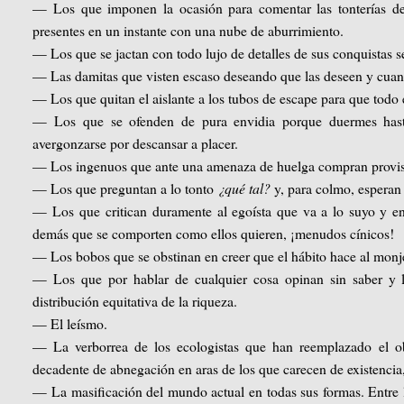
— Los que imponen la ocasión para comentar las tonterías de
presentes en un instante con una nube de aburrimiento.
— Los que se jactan con todo lujo de detalles de sus conquistas 
— Las damitas que visten escaso deseando que las deseen y cuan
— Los que quitan el aislante a los tubos de escape para que todo
— Los que se ofenden de pura envidia porque duermes hasta
avergonzarse por descansar a placer.
— Los ingenuos que ante una amenaza de huelga compran provisi
— Los que preguntan a lo tonto
¿qué tal?
y, para colmo, esperan 
— Los que critican duramente al egoísta que va a lo suyo y en 
demás que se comporten como ellos quieren, ¡menudos cínicos!
— Los bobos que se obstinan en creer que el hábito hace al monj
— Los que por hablar de cualquier cosa opinan sin saber y ll
distribución equitativa de la riqueza.
— El leísmo.
— La verborrea de los ecologistas que han reemplazado el obs
decadente de abnegación en aras de los que carecen de existencia, 
— La masificación del mundo actual en todas sus formas. Entre la