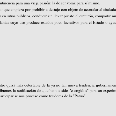
tinencia para una vieja pasión: la de ser voraz para sí mismo.
mo que empieza por prohibir a destajo con objeto de acorralar al ciudad
n sitios públicos, conducir sin llevar puesto el cinturón, compartir m
r plantas cuyo uso produce estados poco lucrativos para el Estado o ayu
ntro quizá más detestable de la ya no tan nueva tendencia gubernamen
ibamos la notificación de que hemos sido "escogidos" para un experi
rticipar se nos procese como traidores de la "Patria".