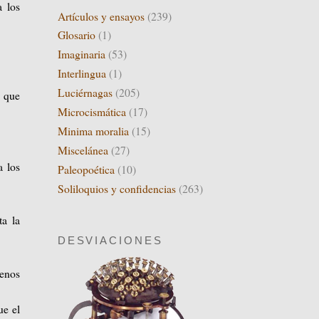
 los
Artículos y ensayos
(239)
Glosario
(1)
Imaginaria
(53)
Interlingua
(1)
Luciérnagas
(205)
 que
Microcismática
(17)
Minima moralia
(15)
Miscelánea
(27)
a los
Paleopoética
(10)
Soliloquios y confidencias
(263)
ta la
DESVIACIONES
menos
ue el