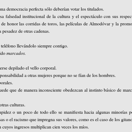
a democracia perfecta sólo deberían votar los titulados.
 falsedad institucional de la cultura y el espectáculo con sus respec
ar de honor las corridas de toros, las películas de Almodóvar y la prom
la pesadez de otras cadenas.
l teléfono llevándolo siempre contigo.
sido
marcados.
se depilado el vello corporal.
sponsabilidad a otras mujeres porque no se fían de los hombres.
borales.
Puede que de manera inconsciente obedezcan al instinto básico de marc
otras culturas.
pidez o un poco de todo ello se manifiesta hacia algunas minorías p
sas o el racismo que impregna sus valores, como es el caso de los gitan
 cuyos ingresos multiplican cien veces los míos.