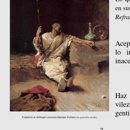
en su
Refra
Acept
lo ir
inace
Haz 
vile
genti
.
La guardia árabe
Tirándole al chibuquí consuela Mariano Fortuny