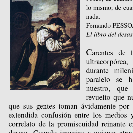
lo mismo; de cua
nada.
Fernando PESS
El libro del desa
C
arentes de f
ultracorpórea
durante milen
paralelo se 
nuestro, qu
revuelto que n
que sus gentes toman ávidamente por l
extendida confusión entre los medios y
correlato de la promiscuidad reinante e
deseos. Cuando imagino a quienes atrav