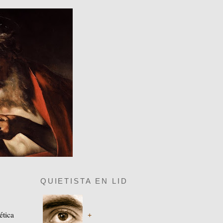
QUIETISTA EN LID
ética
+