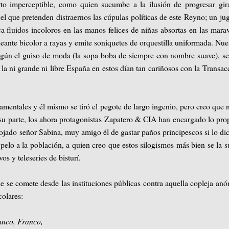
o imperceptible, como quien sucumbe a la ilusión de progresar gir
el que pretenden distraernos las cúpulas políticas de este Reyno; un ju
a fluidos incoloros en las manos felices de niñas absortas en las marav
eante bicolor a rayas y emite soniquetes de orquestilla uniformada. Nue
según el guiso de moda (la sopa boba de siempre con nombre suave), s
 la ni grande ni libre España en estos dían tan cariñosos con la Transac
mentales y él mismo se tiró el pegote de largo ingenio, pero creo que 
 su parte, los ahora protagonistas Zapatero & CIA han encargado lo pro
ojado señor Sabina, muy amigo él de gastar paños principescos si lo dic
 pelo a la población, a quien creo que estos silogismos más bien se la 
s y teleseries de bisturí.
 se comete desde las instituciones públicas contra aquella copleja an
colares:
anco, Franco,