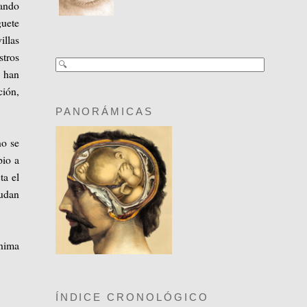
ando
guete
illas
stros
e han
ción,
PANORÁMICAS
no se
pio a
ta el
sudan
ónima
ÍNDICE CRONOLÓGICO