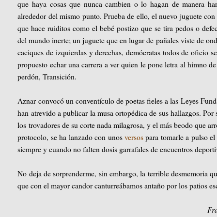
que haya cosas que nunca cambien o lo hagan de manera hart
alrededor del mismo punto. Prueba de ello, el nuevo juguete con 
que hace ruiditos como el bebé postizo que se tira pedos o defec
del mundo inerte; un juguete que en lugar de pañales viste de ond
caciques de izquierdas y derechas, demócratas todos de oficio 
propuesto echar una carrera a ver quien le pone letra al himno de
perdón, Transición.
Aznar convocó un conventículo de poetas fieles a las Leyes Funda
han atrevido a publicar la musa ortopédica de sus hallazgos. Por
los trovadores de su corte nada milagrosa, y el más beodo que arr
protocolo, se ha lanzado con unos
versos
para tomarle a pulso el
siempre y cuando no falten dosis garrafales de encuentros deportivo
No deja de sorprenderme, sin embargo, la terrible desmemoria que
que con el mayor candor canturreábamos antaño por los patios es
Fr