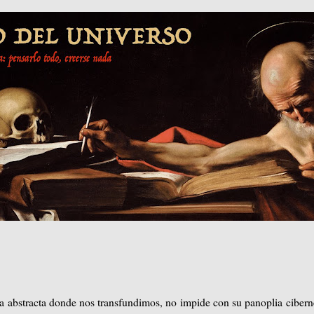
ia abstracta donde nos transfundimos, no impide con su panoplia cibern