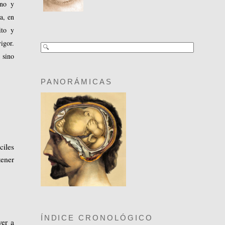
rno y
a, en
ito y
igor.
 sino
PANORÁMICAS
ciles
tener
ÍNDICE CRONOLÓGICO
ver a