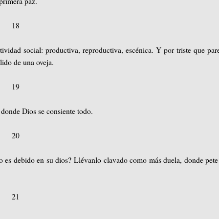
 primera paz.
18
ividad social: productiva, reproductiva, escénica. Y por triste que par
lido de una oveja.
19
o donde Dios se consiente todo.
20
o es debido en su dios? Llévanlo clavado como más duela, donde pet
21