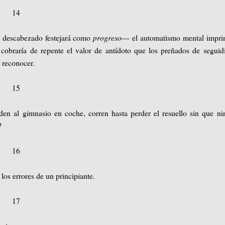
14
n descabezado festejará como
progreso
— el automatismo mental impri
a cobraría de repente el valor de antídoto que los preñados de segui
 reconocer.
15
en al gimnasio en coche, corren hasta perder el resuello sin que n
?
16
os errores de un principiante.
17