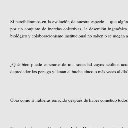
Si percibiéramos en la evolución de nuestra especie —que algú
por un conjunto de inercias colectivas, la deserción ingenésic
biológico y colaboracionismo institucional no saben o se niegan a
¿Qué bien puede esperarse de una sociedad cuyos acólitos acud
depredador los persiga y llenan el buche cinco o más veces al día
Obra como si hubieras renacido después de haber cometido todos l