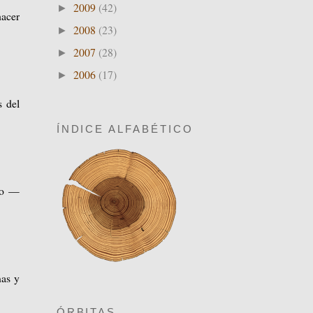
2009
(42)
►
hacer
2008
(23)
►
2007
(28)
►
2006
(17)
►
s del
ÍNDICE ALFABÉTICO
do —
nas y
ÓRBITAS