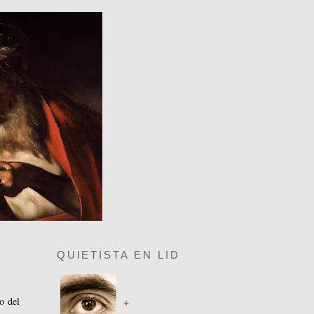
QUIETISTA EN LID
o del
+