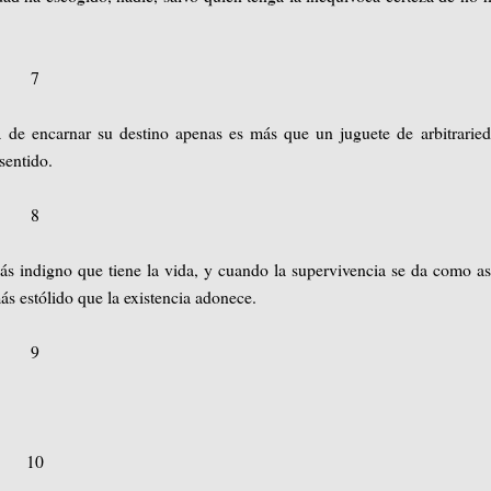
7
a de encarnar su destino apenas es más que un juguete de arbitrarie
 sentido.
8
más indigno que tiene la vida, y cuando la supervivencia se da como a
más estólido que la existencia adonece.
9
10