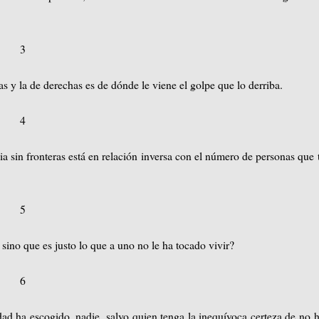
3
das y la de derechas es de dónde le viene el golpe que lo derriba.
4
a sin fronteras está en relación inversa con el número de personas que 
5
sino que es justo lo que a uno no le ha tocado vivir?
6
ad ha escogido, nadie, salvo quien tenga la inequívoca certeza de no 