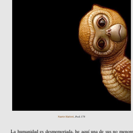
Peek 178
Naoto Hattori
,
La humanidad es desmemoriada, he aquí una de sus no menores t