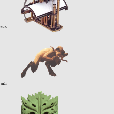
ezca,
e más