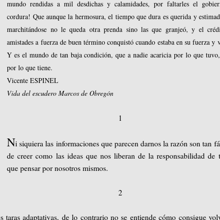
mundo rendidas a mil desdichas y calamidades, por faltarles el gobie
cordura! Que aunque la hermosura, el tiempo que dura es querida y estimad
marchitándose no le queda otra prenda sino las que granjeó, y el créd
amistades a fuerza de buen término conquistó cuando estaba en su fuerza y v
Y es el mundo de tan baja condición, que a nadie acaricia por lo que tuvo,
por lo que tiene.
Vicente ESPINEL
Vida del escudero Marcos de Obregón
1
N
i siquiera las informaciones que parecen darnos la razón son tan fá
de creer como las ideas que nos liberan de la responsabilidad de 
que pensar por nosotros mismos.
2
aras adaptativas, de lo contrario no se entiende cómo consigue vol