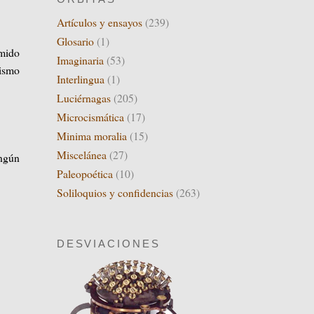
Artículos y ensayos
(239)
Glosario
(1)
mido
Imaginaria
(53)
dismo
Interlingua
(1)
Luciérnagas
(205)
Microcismática
(17)
Minima moralia
(15)
Miscelánea
(27)
ingún
Paleopoética
(10)
Soliloquios y confidencias
(263)
DESVIACIONES