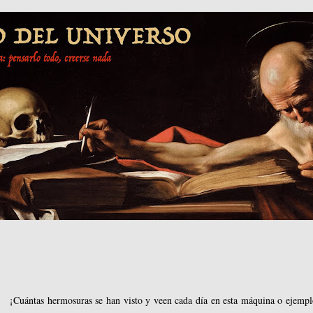
¡Cuántas hermosuras se han visto y veen cada día en esta máquina o ejempl