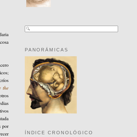
daria
cosa
:
PANORÁMICAS
acero
icos;
ríos
 the
otros
edias
tivos
atada
s por
ÍNDICE CRONOLÓGICO
recer