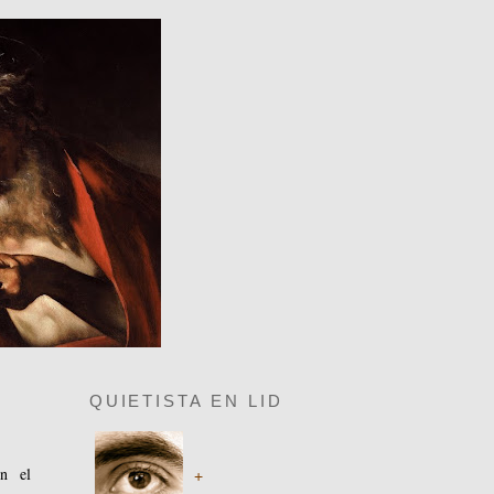
QUIETISTA EN LID
en el
+