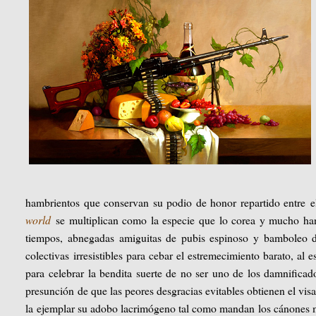
hambrientos que conservan su podio de honor repartido entre e
world
se multiplican como la especie que lo corea y mucho han 
tiempos, abnegadas amiguitas de pubis espinoso y bamboleo de
colectivas irresistibles para cebar el estremecimiento barato, al 
para celebrar la bendita suerte de no ser uno de los damnificad
presunción de que las peores desgracias evitables obtienen el vi
la ejemplar su adobo lacrimógeno tal como mandan los cánones m