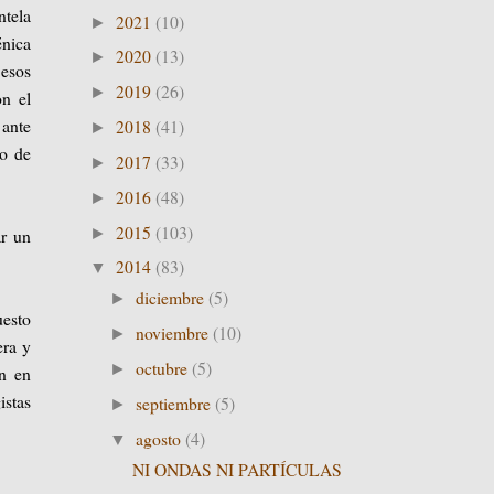
ntela
2021
(10)
►
énica
2020
(13)
►
 esos
2019
(26)
►
on el
 ante
2018
(41)
►
ro de
2017
(33)
►
2016
(48)
►
2015
(103)
►
ar un
2014
(83)
▼
diciembre
(5)
►
uesto
noviembre
(10)
►
era y
octubre
(5)
►
en en
istas
septiembre
(5)
►
agosto
(4)
▼
NI ONDAS NI PARTÍCULAS