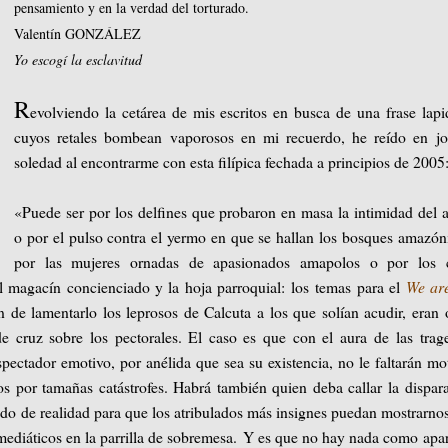
pensamiento y en la verdad del torturado.
Valentín GONZÁLEZ
Yo escogí la esclavitud
R
evolviendo la cetárea de mis escritos en busca de una frase lapi
cuyos retales bombean vaporosos en mi recuerdo, he reído en jo
soledad al encontrarme con esta filípica fechada a principios de 2005
«Puede ser por los delfines que probaron en masa la intimidad del 
o por el pulso contra el yermo en que se hallan los bosques amazón
por las mujeres ornadas de apasionados amapolos o por los c
l magacín concienciado y la hoja parroquial: los temas para el
We are
de lamentarlo los leprosos de Calcuta a los que solían acudir, eran 
 cruz sobre los pectorales. El caso es que con el aura de las trag
espectador emotivo, por anélida que sea su existencia, no le faltarán mo
os por tamañas catástrofes. Habrá también quien deba callar la dispar
sado de realidad para que los atribulados más insignes puedan mostrarno
ediáticos en la parrilla de sobremesa. Y es que no hay nada como apa