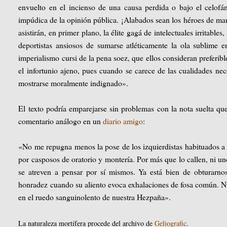
envuelto en el incienso de una causa perdida o bajo el celofán 
impúdica de la opinión pública. ¡Alabados sean los héroes de ma
asistirán, en primer plano, la élite gagá de intelectuales irritables,
deportistas ansiosos de sumarse atléticamente la ola sublime 
imperialismo cursi de la pena soez, que ellos consideran preferib
el infortunio ajeno, pues cuando se carece de las cualidades nec
mostrarse moralmente indignado».
El texto podría emparejarse sin problemas con la nota suelta q
comentario análogo en un
diario amigo
:
«No me repugna menos la pose de los izquierdistas habituados a a
por casposos de oratorio y montería. Por más que lo callen, ni un
se atreven a pensar por sí mismos. Ya está bien de obturarn
honradez cuando su aliento evoca exhalaciones de fosa común. Nu
en el ruedo sanguinolento de nuestra Hezpaña».
La naturaleza mortífera procede del archivo de
Geliografic
.