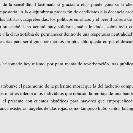
de la sensibilidad lastimada si gracias a ellas puede ganarse la clie
mpostería! A la quejumbrosa procesión de candidatos a la decencia esc
 los artistas cazaprebendas, los políticos enrollaos y el perejil salsero de
en su caché. Una actitud muy solidaria, nadie lo duda, sobre todo c
le a la claustrofobia de permanecer dentro de una respetuosa neutralidad
esarias para ser digno por méritos propios sólo queda en pie el desca
ue he tomado hoy mismo, por pura manía de reverberación, tras public
tribuirse el patrimonio de la pulcritud moral que la del facherío comp
os ni otros toleran a los individuos que rehúsan la mortaja de una band
os el presente con cuentos históricos para mayores que empequeñec
nca existieron ángeles de alas rojas, como tampoco hubo santos falang