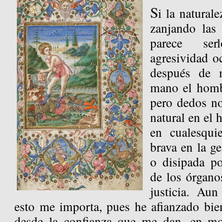
S
i la naturale
zanjando las
parece ser
agresividad oc
después de 
mano el homb
pero dedos no
natural en el
en cualesqui
brava en la ge
o disipada po
de los órgan
justicia. Au
esto me importa, pues he afianzado bie
desde la confianza que me dan, en m