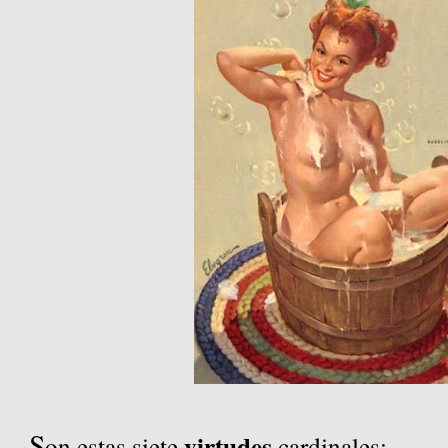
S
virtudes
on estas siete
cardinales: