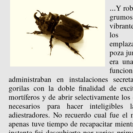
...
Y rob
grumo
vibrant
los e
emplaz
poza jun
era un
funcion
administraban en instalaciones secre
gorilas con la doble finalidad de exci
mortíferos y de abrir selectivamente los
necesarios para hacer inteligibles
adiestradores. No recuerdo cual fue el
apenas tuve tiempo de recapacitar mientr
instante fui descubierto por varios pri